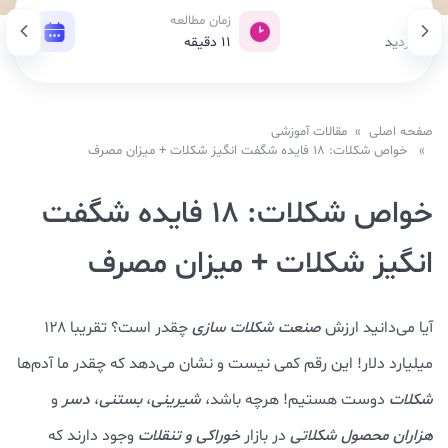
بازدید
زمان مطالعه
تاریخ
839 بازدید
11
دقیقه
30 مرداد 1403
صفحه اصلی
»
مقالات آموزشی
» خواص شکلات: 18 فایده شگفت انگیز شکلات + میزان مصرف
خواص شکلات: 18 فایده شگفت
انگیز شکلات + میزان مصرف
آیا می‌دانید ارزش
صنعت شکلات سازی
چقدر است؟ تقریبا ۱۲۸
میلیارد دلار! این رقم کمی نیست و نشان می‌دهد که چقدر ما آدم‌ها
شکلات
دوست هستیم! هرچه باشد،
شیرینی
،
بستنی
،
دسر
و
هزاران محصول شکلاتی
در بازار
خوراکی و تنقلات
وجود دارند که