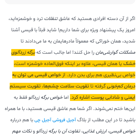
اگر از آن دسته افرادی هستید که عاشق
تنقلات
ترد و خوشمزه‌اید،
امروز یک پیشنهاد ویژه برای شما داریم! شاید قبلاً با قیسی آشنا
شدید، همان خوراکی که معمولاً مادرهایمان به ما می‌دادند تا
مشکلات گوارشی‌مان
را حل کنند
! اما جالب است که
برگه زردآلوی
خشک
یا همان قیسی، علاوه بر اینکه فوق‌العاده خوشمزه است،
خواص بی‌نظیری هم برای بدن دارد. از
خواص قیسی می توان به
درمان کم‌خونی
گرفته تا
تقویت سلامت چشم‌ها
،
تقویت سیستم
ایمنی
و
شادابی پوست اشاره کرد
.
اما
خواص برگه زردآلو
فقط به
این‌ها ختم نمی‌شوند. اگر شما هم عاشق قیسی هستید، با ما همراه
باشید تا در این مطلب از بلاگ
با هم درباره
آجیل فروشی آجیل چی
خواص قیسی
،
ارزش غذایی
،
تفاوت آن با برگه زردآلو
و
نکات مهم