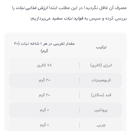
مصرف آن غافل نگردید! در این مطلب ابتدا
ارزش غذایی نبات
را
بررسی کرده و سپس به
فواید نبات سفید
می‌پردازیم:
مقدار تقریبی در هر 1 شاخه نبات (20
ترکیب
گرم)
انرژی (کالری)
78 کالری
کربوهیدرات
20 گرم
قند (ساکارز)
20 گرم
پروتئین
0 گرم
چربی
0 گرم