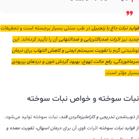
فواید نبات داغ با زنجبیل
در طب سنتی بسیار برجسته است و تحقیقات
جدید نیز
اثرات ضدباکتریایی و ضدالتهابی
آن را تأیید کرده‌اند. این
نوشیدنی گرم با
تقویت سیستم ایمنی و کاهش التهاب
برای
درمان
سرماخوردگی، رفع حالت تهوع، بهبود گردش خون و دردهای پریودی
بسیار مؤثر است.
نبات سوخته و خواص نبات سوخته
از
ذوب‌شدن تدریجی و کاراملیزه‌کردن قند
، نبات سوخته تولید می‌شود.
از
فواید نبات سوخته
اثرات قوی آن برای
درمان اسهال، تقویت معده و