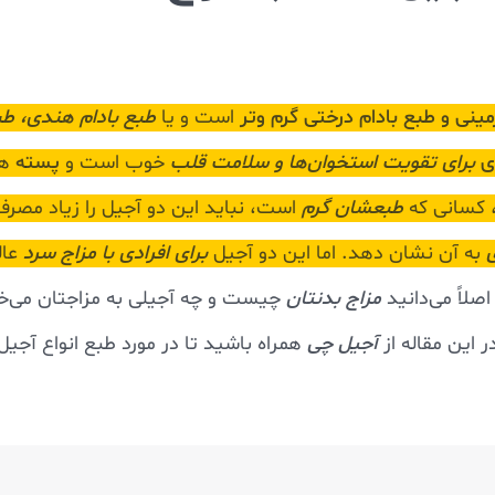
مینی و طبع بادام درختی گرم و‌تر
است و یا
طبع بادام هندی، طب
ی
برای تقویت استخوان‌ها و سلامت قلب
خوب است و
پسته
ه
 کسانی که
طبعشان گرم
است، نباید این دو آجیل را زیاد مصرف
به آن نشان دهد. اما این دو آجیل
برای افرادی با مزاج سرد
عال
لاً می‌دانید
مزاج بدنتان
چیست و چه آجیلی به مزاجتان می‌خو
ر این مقاله از
آجیل چی
همراه باشید تا در مورد طبع انواع آجیل