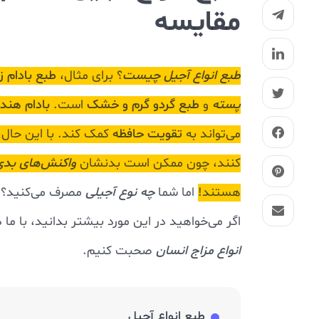
مقایسه
طبع انواع آجیل چیست
؟ برای مثال،
طبع بادام ز
پسته
و
طبع گردو
گرم و خشک
است.
بادام هند
می‌تواند به
تقویت حافظه
کمک کند. با این حال،
کنند، چون ممکن است بدنشان
واکنش‌های بدی
هستند!
اما شما
چه نوع آجیلی
مصرف می‌کنید؟ اص
اگر می‌خواهید در این مورد بیشتر بدانید، با ما د
انواع مزاج انسان
صحبت کنیم.
طبع انواع آجیل