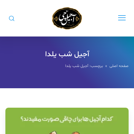
آجیل شب یلدا
صفحه اصلی
» برچسب: آجیل شب یلدا