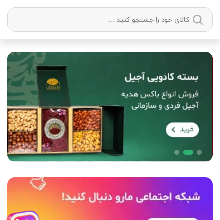
دسته بندی ها
آجیل
میوه خشک
زعفران
خشکبار