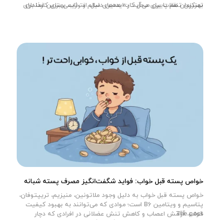
بهترین تنقلات برای محل کار: ایده‌های سالم و رژیمی برای کارمندان
تمرکزمان هم پایین می‌آید. به همین دلیل، انتخاب بهترین غذا برای
appeared first on
وبلاگ آجیل‌چی
.
محل کار همسر یا خودتان اهمیت زیادی دارد. یک میان وعده […]
خواص پسته قبل خواب: فواید شگفت‌انگیز مصرف پسته شبانه
خواص پسته قبل خواب به دلیل وجود ملاتونین، منیزیم، تریپتوفان،
پتاسیم و ویتامین B6 است؛ موادی که می‌توانند به بهبود کیفیت
The post
خواب، آرامش اعصاب و کاهش تنش عضلانی در افرادی که دچار