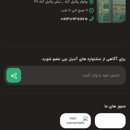
بولوار وکیل آباد , نبش وکیل آباد ۲۹
۹ صبح الی ۱۱ شب
05138935565
برای آگاهی از جشنواره های آجیل چی عضو شوید.
مجوز های ما