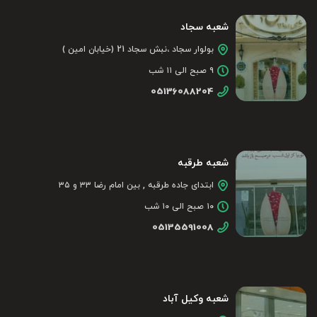
شعبه سجاد
بولوار سجاد ،نبش سجاد 21 (خیابان امین )
۹ صبح الی ۱۱ شب
05136088204
شعبه طرقبه
ابتدای جاده طرقبه , بین امام رضا ۳۳ و ۳۵
۱۰ صبح الی ۱۰ شب
05135591008
شعبه وکیل آباد