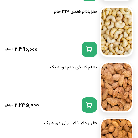
مغزبادام هندی 320 خام
2,490,000
تومان
بادام کاغذی خام درجه یک
2,235,000
تومان
مغز بادام خام ایرانی درجه یک