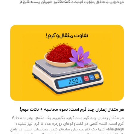
خواص پسته قبل خواب: فواید شگفت‌انگیز مصرف پسته شبانه
بی‌خوابی یا اختلال خواب هستند کمک کنند. خوردن پسته قبل از
appeared first on
وبلاگ آجیل‌چی
.
خواب می‌تواند به‌عنوان میان‌وعده مغذی، علاوه بر کمک به داشتن
خوابی آرام‌تر، در حفظ […]
هر مثقال زعفران چند گرم است: نحوه محاسبه + نکات مهم!
هر مثقال زعفران چند گرم است؟باید بگوییم یک مثقال برابر با ۴٫۶۰۸
گرم است. البته گاهی در گفت‌وگوهای روزمره عدد ۵ گرم نیز شنیده
The post
می‌شود که تنها یک تقریب برای ساده‌تر شدن محاسبات است. در واقع