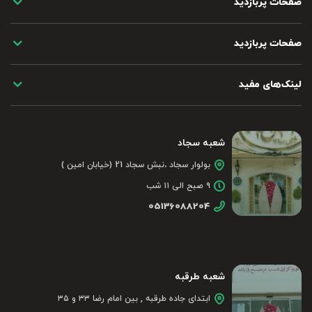
صفحات پربازدید
صفحات پربازدید
لینک‌های مفید
شعبه سجاد
بولوار سجاد ،نبش سجاد 21 (خیابان امین )
۹ صبح الی ۱۱ شب
05136088204
شعبه طرقبه
ابتدای جاده طرقبه , بین امام رضا ۳۳ و ۳۵