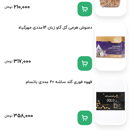
210,000
تومان
دمنوش هرمی گل گاو زبان 14عددی مهرگیاه
317,000
تومان
قهوه فوری گلد ساشه 20 عددی باتسام
358,000
تومان