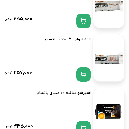
255,000
تومان
لاته لیوانی 5 عددی باتسام
257,000
تومان
اسپرسو ساشه 20 عددی باتسام
335,000
تومان