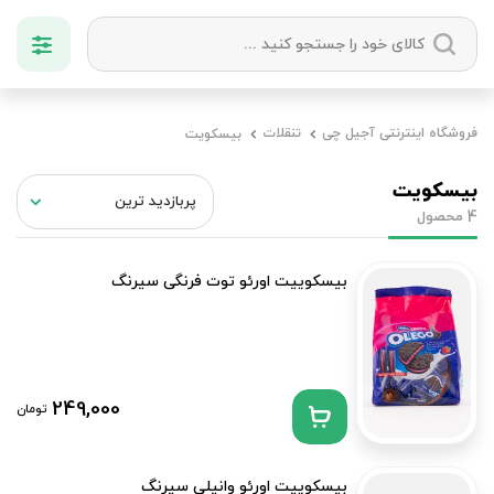
دسته بندی ها
فروشگاه اینترنتی آجیل چی
تنقلات
بیسکویت
آجیل
میوه خشک
زعفران
خشکبار
بیسکویت
محصول
4
بیسکوییت اورئو توت فرنگی سیرنگ
249,000
تومان
بیسکوییت اورئو وانیلی سیرنگ