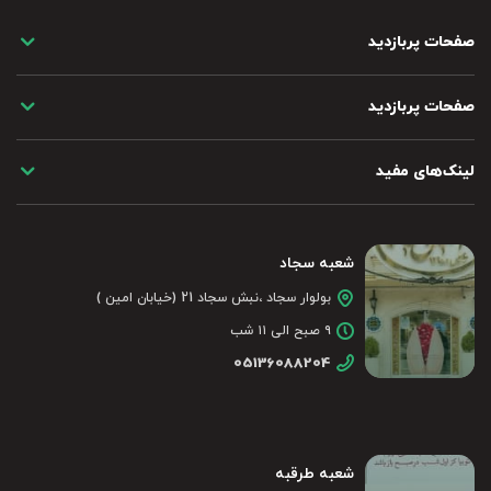
صفحات پربازدید
صفحات پربازدید
لینک‌های مفید
شعبه سجاد
بولوار سجاد ،نبش سجاد 21 (خیابان امین )
۹ صبح الی ۱۱ شب
05136088204
شعبه طرقبه