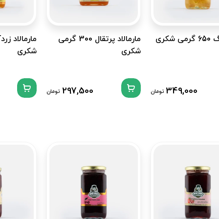
 شکری
مارمالاد پرتقال 300 گرمی
شکری
شکری
297,500
349,000
تومان
تومان