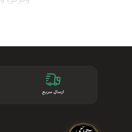
برای
خرید مربا 
: مربای
ظاهر و رنگ
: مربا
بافت و غلظت
: در مر
نسبت میوه
: تعادل شیرین
طعم
:
بسته‌بندی و تاریخ
ارسال سریع
فاکتورها
قیمت مربا و ما