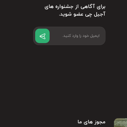
برای آگاهی از جشنواره های
(مثل انبه،
آجیل چی عضو شوید.
: محصولات بدون شکر (با استویا یا سوربیتول) و یا با شکر قهوه‌ای ارگانیک ۲۰ تا ۴۰ درصد
مجوز های ما
شت مرغ و ماهی در