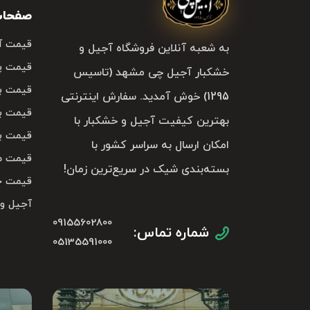
صفحات 
نوع و کیفیت میوه 
زغال‌اخته) هستند.
قیمت آ
به شعبه آنلاین فروشگاه آجیل و
قیمت پ
درصد خلوص و شکر
خشکبار آجیل چی مشهد (تاسیس
قیمت با
گران‌ترند.
1295) خوش آمدید. سفارش اینترنتی
قیمت با
: ش
بسته‌بندی و برند
بهترین کیفیت آجیل و خشکبار با
قیمت با
امکان ارسال به سراسر کشور با
کاربرد ان
قیمت م
بسته‌بندی شیک در سریع‌ترین زمان!
قیمت خ
انتخاب نوع من
آجیل و
09155602800
قیمت و خرید م
شماره تماس:
05135591000
مربای توت فرنگی و آ
مارمالاد پرتقال و لی