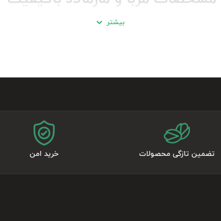
بیشتر
، به موارد زیر دقت کنید:
و مارمالاد ارگانیک و تازه
 خوب رنگ طبیعی و نسبتاً تیره (متناسب با میوه پخته شده) دارد.
 باید روان باشد ولی نه آبکی. در مارمالاد،
پخش شدن یکنواخت روی نان بدون چکه کرد
با، تکه‌های میوه نباید له شده و خمیری باشند. حداقل
۴۰ درصد ترکیب باید میوه قابل مشاهده
ی و ترشی طبیعی میوه حفظ شده باشد.
 درب آن محکم و خلأ شده باشد.
تضمین تازگی محصولات
خرید امن
ی موثر بر قیمت مربا و مارمالاد
عمدتاً تحت تأثیر سه عامل قرار دارد:
رمالاد