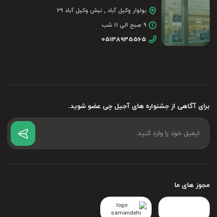
بولوار وکیل آباد , نبش وکیل آباد ۲۹
۹ صبح الی ۱۱ شب
05138935565
برای آگاهی از جشنواره های آجیل چی عضو شوید.
مجوز های ما