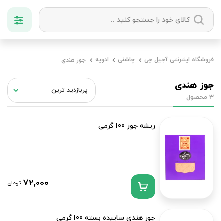
دسته بندی ها
فروشگاه اینترنتی آجیل چی
چاشنی
ادویه
جوز هندی
آجیل
میوه خشک
زعفران
خشکبار
جوز هندی
محصول
3
ریشه جوز 100 گرمی
72,000
تومان
جوز هندی ساییده بسته 100 گرمی