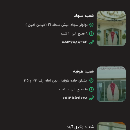
شعبه سجاد
بولوار سجاد ،نبش سجاد 21 (خیابان امین )
۹ صبح الی ۱۱ شب
05136088204
شعبه طرقبه
ابتدای جاده طرقبه , بین امام رضا ۳۳ و ۳۵
۱۰ صبح الی ۱۰ شب
05135591008
شعبه وکیل آباد