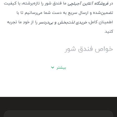
در
ما فندق شور را تازه‌برشته، با کیفیت
فروشگاه آنلاین آجیلچی
تضمین‌شده و ارسال سریع به دست شما می‌رسانیم تا با
اطمینان کامل،
را از خودِ ما تجربه
خریدی لذت‌بخش و بی‌دردسر
کنید.
خواص فندق شور
با خرید فندق شور و مصرف آن، شما می‌توانید این
را به
خواص
بیشتر
بدنتان برسانید:
منبع غنی آنتی‌اکسیدان
تقویت سلامت قلب و عروق
کمک به بهبود عملکرد مغز