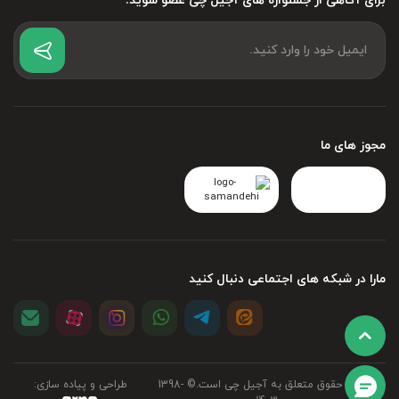
برای آگاهی از جشنواره های آجیل چی عضو شوید.
: هرچه فندق درشت‌تر، تازه‌تر و یکنواخت‌تر باشد، قیمت فندق شور هم
کیفیت فندق
بالاتر خواهد بود.
: فندق تولیدشده در مناطق معتبر و شناخته‌شده معمولاً به دلیل کیفیت
مبدأ تولیدکننده
بالاتر، قیمت بیشتری دارد.
مجوز های ما
: شرایط اقلیمی مناسب می‌تواند کیفیت محصول را افزایش دهد
شرایط محیط و آب‌وهوا
و بر قیمت آن تأثیر بگذارد.
: استفاده از روش‌های اصولی در کاشت و برداشت،
روش‌های کشاورزی و برداشت محصول
کیفیت فندق را حفظ می‌کند و هزینه نهایی آن را تغییر می‌دهد.
مارا در شبکه های اجتماعی دنبال کنید
: شیوه‌های خشک‌کردن، برشته‌کردن و بسته‌بندی استاندارد
فرآیندهای پس از برداشت
می‌تواند ارزش و قیمت محصول را افزایش دهد.
: کاهش عرضه یا افزایش تقاضا در بازار معمولاً باعث افزایش قیمت
میزان عرضه و تقاضا
فندق شور می‌شود.
تمامی حقوق متعلق به آجیل چی است.©‏ 1398-
طراحی و پیاده سازی: