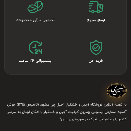
تأمین انرژی پایدار
تقویت سیستم ایمنی
ارسال سریع
تضمین تازگی محصولات
بهبود سلامت پوست و مو
کمک به تنظیم کلسترول
منبع فیبر مفید برای گوارش
خرید امن
پشتیبانی ۲۴ ساعت
انواع فندق شور موجود در فروشگاه
اینترنتی آجیل چی
در فروشگاه آنلاین آجیلچی شما می‌توانید از
زیر
انواع فندق شور
هر کدام را که بخواهید انتخاب کنید:
به شعبه آنلاین فروشگاه آجیل و خشکبار آجیل چی مشهد (تاسیس 1295) خوش
آمدید. سفارش اینترنتی بهترین کیفیت آجیل و خشکبار با امکان ارسال به سراسر
کشور با بسته‌بندی شیک در سریع‌ترین زمان!
فندق نمکی ایرانی درجه یک