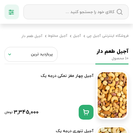
دسته بندی ها
فروشگاه اینترنتی آجیل چی
آجیل
آجیل مخلوط
آجیل طعم دار
آجیل
میوه خشک
زعفران
خشکبار
آجیل طعم دار
محصول
10
آجیل چهار مغز نمکی درجه یک
3,345,000
تومان
آجیل تنوری درجه یک