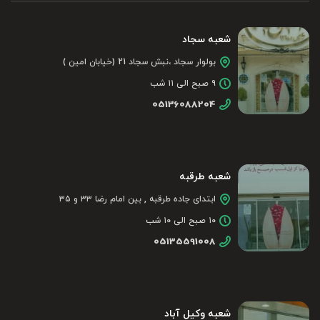
شعبه سجاد
بولوار سجاد ،نبش سجاد 21 (خیابان امین )
۹ صبح الی ۱۱ شب
05136088204
شعبه طرقبه
ابتدای جاده طرقبه , بین امام رضا ۳۳ و ۳۵
۱۰ صبح الی ۱۰ شب
05135591008
شعبه وکیل آباد