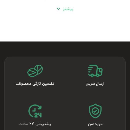
یا
و سایر محصولات، از
خرید آنلاین آجیل طعم دار
خرید سوغات
بیشتر
آجیل چی حتما از ورود به شعبه‌ی آنلاین با آدرس
ajilchinuts.com اطمینان حاصل کنید. رضا آجیل چی اصل مشهد
برایتان یک
در سایت تدارک دیده است. شما
تور مجازی
می‌توانید در عرض چند دقیقه یک گشت کوتاهی به تمامی
داشته باشید.
شعب فیزیکی آجیل چی
نحوه ثبت
سفارش
آجیل
و
از آجیل چی به روش زیر است:
پرداخت قیمت آجیل طعم دار
ارسال سریع
تضمین تازگی محصولات
: ابتدا به وب‌سایت رسمی آجیل
1- ورود به وب‌سایت آجیل چی
چی مراجعه کنید.
: از بخش محصولات، آجیل طعم دار را
2- انتخاب محصول
خرید امن
پشتیبانی ۲۴ ساعت