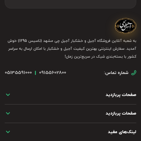
انتخاب کنید.
: مقدار مورد نظر را انتخاب کرده و به
3- افزودن به سبد خرید
سبد خرید اضافه کنید.
به شعبه آنلاین فروشگاه آجیل و خشکبار آجیل چی مشهد (تاسیس 1295) خوش
آمدید. سفارش اینترنتی بهترین کیفیت آجیل و خشکبار با امکان ارسال به سراسر
: وارد صفحه تسویه حساب شوید،
4- تکمیل و یا ویرایش سفارش
کشور با بسته‌بندی شیک در سریع‌ترین زمان!
اطلاعات شخصی و آدرس خود را وارد کنید.
05135591000
09155602800
شماره تماس:
: روش پرداخت مورد نظر را انتخاب کرده و سفارش
5- پرداخت
صفحات پربازدید
خود را نهایی کنید.
صفحات پربازدید
لینک‌های مفید