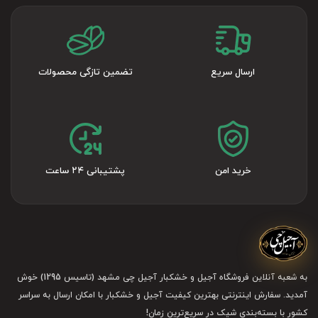
سابقه ما در این کار طولانی است و بیش از یک قرن است که
در مشهد فعالیت داریم.
در
زمینه
خرید
و
فروش
آجیل و خشکبار
ارسال سریع
تضمین تازگی محصولات
بنابراین، شما برای
خرید تخمه آفتابگردان با کیفیت و مرغوب
می‌توانید به سایت ما مراجعه کرده و در آنجا قیمت تخمه
آفتابگردان را هم مشاهده کنید.
خرید امن
پشتیبانی ۲۴ ساعت
(جهت کسب اطلاعات بیشتر در مورد
خواص تخمه آفتابگردان
به وبلاگ آجیل چی مراجعه فرمایید.)
به شعبه آنلاین فروشگاه آجیل و خشکبار آجیل چی مشهد (تاسیس 1295) خوش
آمدید. سفارش اینترنتی بهترین کیفیت آجیل و خشکبار با امکان ارسال به سراسر
کشور با بسته‌بندی شیک در سریع‌ترین زمان!