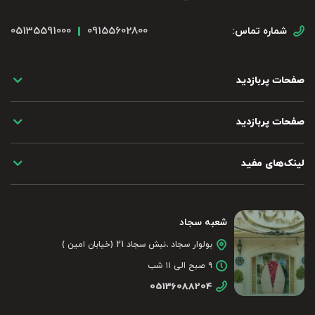
05135591000
09155602800
شماره تماس:
صفحات پربازدید
صفحات پربازدید
لینک‌های مفید
شعبه سجاد
بولوار سجاد ،نبش سجاد 21 (خیابان امین )
۹ صبح الی ۱۱ شب
05136088204