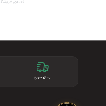
قصه‌ی فروشگا
خیابان مشهد ش
آجیل چی با س
شعبه‌ی آنلاین
است.
آجیل سرای آ
زبانزد است.
ت
تشخیص آجیل 
ارسال سریع
آدرس وبسایت lchinuts.com
درج شده‌ باشد