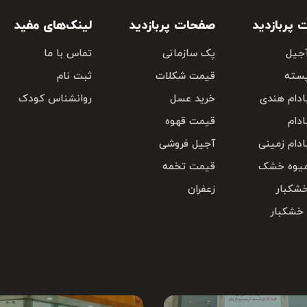
پربازدید
صفحات پربازدید
لینک‌های مفید
جیل
پک سازمانی
تماس با ما
سته
قیمت شکلات
ثبت نام
دام هندی
خرید عسل
روانشناس کودک
دام
قیمت قهوه
دام زمینی
آجیل فروشی
یوه خشک
قیمت تخمه
شکبار
زعفران
 خشکبار