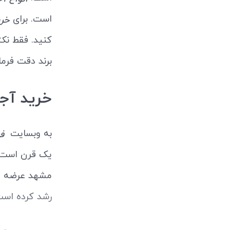
است. برای
خری
کنید. فقط نک
برند دقت فرما
خرید آج
به وبسایت
ف
یک قرن است
مشهد عرضه م
رشد کرده است