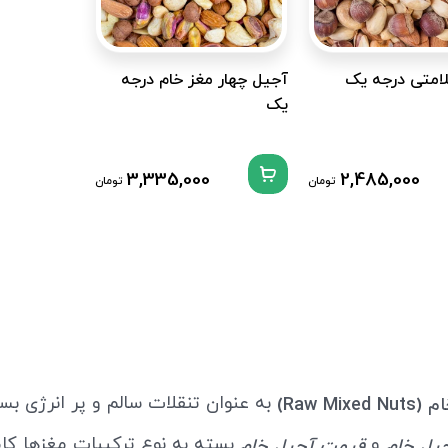
امتی درجه یک
آجیل چهار مغز خام درجه
یک
3,335,000
2,485,000
تومان
تومان
به عنوان تنقلات سالم و پر انرژی بسی
Raw Mi)
و
بسته به نوع ترکیبات مغزها کام
جیل خام
قیمت آجیل خام