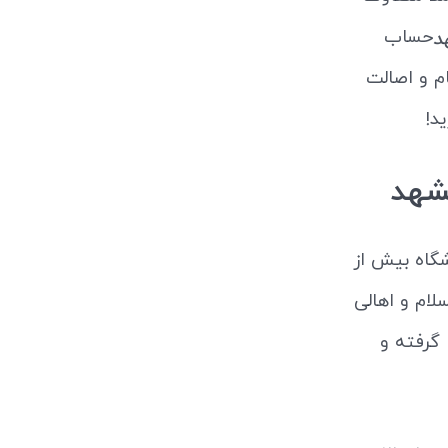
حساب
د
م و اصالت
د!
شهد
گاه بیش از
سلام و اهالی
 گرفته و