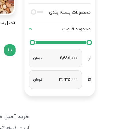
محصولات بسته بندی
آجیل سل
محدوده قیمت
از
تومان
تا
تومان
خرید آجیل خام (xed Nuts
است.
انواع آ