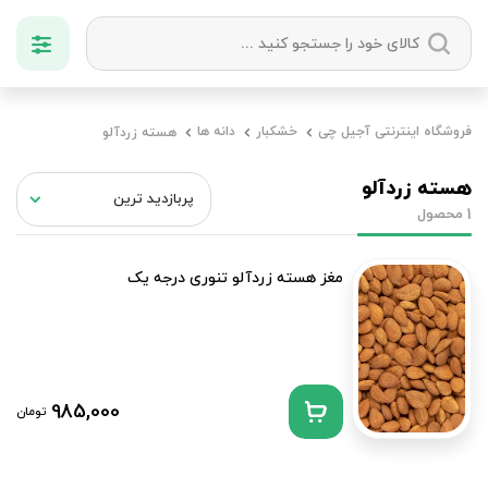
دسته بندی ها
فروشگاه اینترنتی آجیل چی
خشکبار
دانه ها
هسته زردآلو
آجیل
میوه خشک
زعفران
خشکبار
هسته زردآلو
محصول
1
مغز هسته زردآلو تنوری درجه یک
985,000
تومان