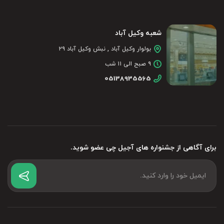
شعبه وکیل آباد
بولوار وکیل آباد , نبش وکیل آباد ۲۹
۹ صبح الی ۱۱ شب
05138935565
برای آگاهی از جشنواره های آجیل چی عضو شوید.