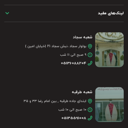
لینک‌های مفید
شعبه سجاد
بولوار سجاد ،نبش سجاد 21 (خیابان امین )
۹ صبح الی ۱۱ شب
05136088204
شعبه طرقبه
ابتدای جاده طرقبه , بین امام رضا ۳۳ و ۳۵
۱۰ صبح الی ۱۰ شب
05135591008