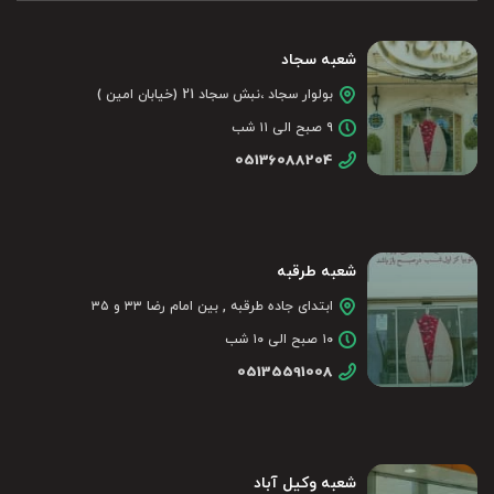
شعبه سجاد
بولوار سجاد ،نبش سجاد 21 (خیابان امین )
۹ صبح الی ۱۱ شب
05136088204
شعبه طرقبه
ابتدای جاده طرقبه , بین امام رضا ۳۳ و ۳۵
۱۰ صبح الی ۱۰ شب
05135591008
شعبه وکیل آباد