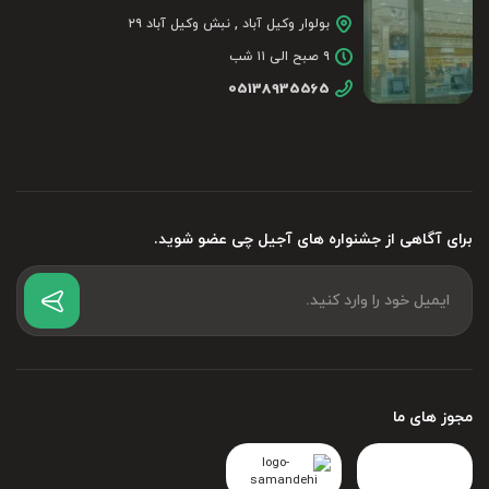
بولوار وکیل آباد , نبش وکیل آباد ۲۹
۹ صبح الی ۱۱ شب
05138935565
برای آگاهی از جشنواره های آجیل چی عضو شوید.
مجوز های ما