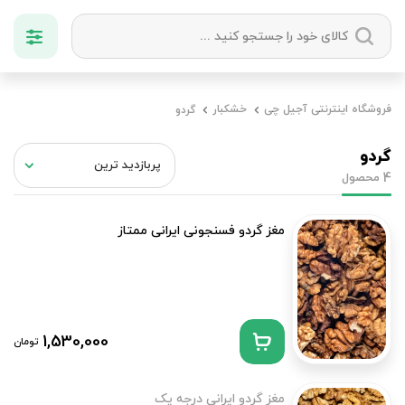
دسته بندی ها
فروشگاه اینترنتی آجیل چی
خشکبار
گردو
آجیل
میوه خشک
زعفران
خشکبار
گردو
محصول
4
مغز گردو فسنجونی ایرانی ممتاز
1,530,000
تومان
مغز گردو ایرانی درجه یک