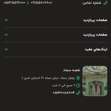
05135591000
09155602800
شماره تماس:
صفحات پربازدید
صفحات پربازدید
لینک‌های مفید
شعبه سجاد
بولوار سجاد ،نبش سجاد 21 (خیابان امین )
۹ صبح الی ۱۱ شب
05136088204