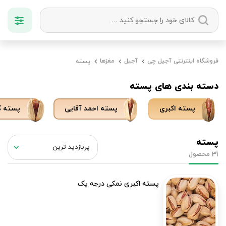
دسته بندی ها
فروشگاه اینترنتی آجیل چی
آجیل
مغزها
پسته
آجیل
میوه خشک
زعفران
خشکبار
دسته بندی های پسته
پسته اکبری
پسته احمد آقایی
پسته ک
پسته
محصول
31
پسته اکبری نمکی درجه یک