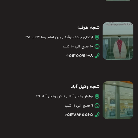
شعبه طرقبه
ابتدای جاده طرقبه , بین امام رضا ۳۳ و ۳۵
۱۰ صبح الی ۱۰ شب
05135591008
شعبه وکیل آباد
بولوار وکیل آباد , نبش وکیل آباد ۲۹
۹ صبح الی ۱۱ شب
نحوه ثبت سفارش پسته از آجیل سرا آجیل چی
05138935565
ظرف آجیل با ترکیبی از مغزها جذابیت پیدا می‌کند اما