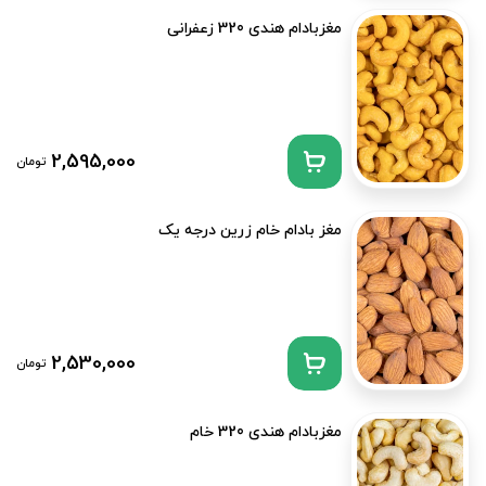
مغزبادام هندی 320 زعفرانی
2,595,000
تومان
مغز بادام خام زرین درجه یک
2,530,000
تومان
مغزبادام هندی 320 خام