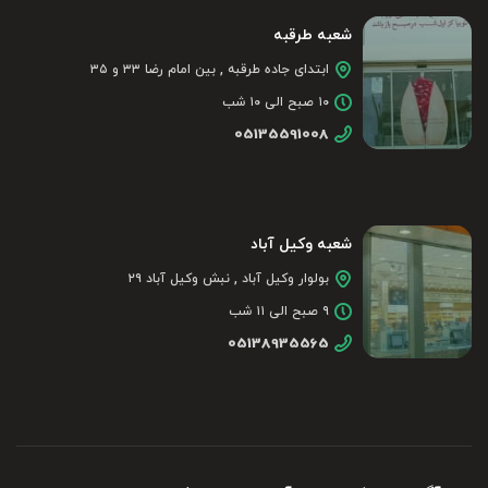
شعبه طرقبه
ابتدای جاده طرقبه , بین امام رضا ۳۳ و ۳۵
۱۰ صبح الی ۱۰ شب
05135591008
شعبه وکیل آباد
بولوار وکیل آباد , نبش وکیل آباد ۲۹
۹ صبح الی ۱۱ شب
05138935565