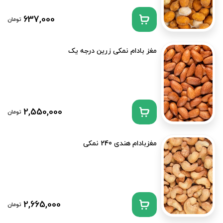
637,000
تومان
مغز بادام نمکی زرین درجه یک
2,550,000
تومان
مغزبادام هندی 240 نمکی
2,665,000
تومان