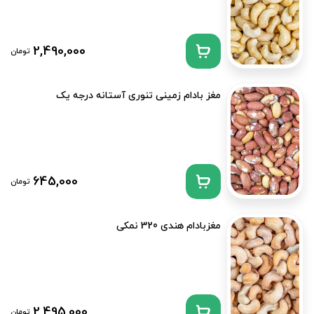
2,490,000
تومان
مغز بادام زمینی تنوری آستانه درجه یک
645,000
تومان
مغزبادام هندی 320 نمکی
2,495,000
تومان