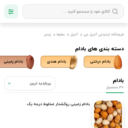
دسته بندی ها
فروشگاه اینترنتی آجیل چی
آجیل
مغزها
بادام
آجیل
میوه خشک
زعفران
خشکبار
دسته بندی های بادام
بادام درختی
بادام هندی
بادام زمینی
بادام
محصول
30
بادام زمینی روکشدار مخلوط درجه یک