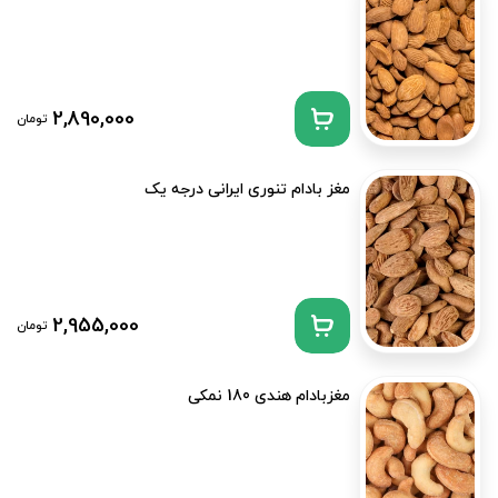
2,890,000
تومان
مغز بادام تنوری ایرانی درجه یک
2,955,000
تومان
مغزبادام هندی 180 نمکی