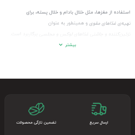
استفاده از مغزها، مثل خلال بادام و خلال پسته، برای
و همینطور به عنوان
تهیه‌ی غذاهای مقوی
پرکاربرد است.
تزئین‌کننده و چاشنی غذاهای لوکس و مجلسی
، خاصیت زیاد و
خرید خلال بادام بخاطر بافت ترد و طعم کره‌ای
بیشتر
عطر خوب از
است.
افزودنی‌های مهم آشپزهای حرفه‌ای
برای
، پیش از هر چیز،
خرید خلال بادام مرغوب
اعتماد به برند
اهمیت زیادی دارد.
و
قیمت خلال بادام تحت تأثیر کیفیت بادام
قرار می‌گیرد.
نحوه‌ی بسته‌بندی و نگهداری
با
و
آجیل سرای آجیل چی اصل مشهد
سه شعبه‌ی حضوری فعال
ajilchinuts.com
را
یک شعبه‌ی آنلاین
باکیفیت‌ترین خلال بادام
ارسال سریع
تضمین تازگی محصولات
عرضه می‌کند.