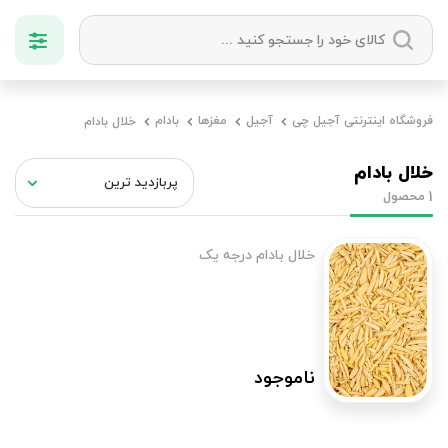
دسته بندی ها
فروشگاه اینترنتی آجیل چی
آجیل
مغزها
بادام
خلال بادام
آجیل
میوه خشک
زعفران
خشکبار
خلال بادام
محصول
1
خلال بادام درجه یک
ناموجود