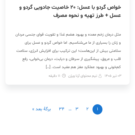
خواص گردو با عسل: 20 خاصیت جادویی گردو و
عسل + طرز تهیه و نحوه مصرف
مثل درمان زخم معده و بهبود هضم غذا و تقویت قوای جنسی مردان
و زنان را بسیاری از ما می‌شناسیم. اما خواص گردو و عسل برای
سلامتی بیش از این‌هاست؛ این ترکیب برای افزایش انرژی، سلامت
قلب و عروق، پیشگیری از سرطان و دیابت، درمان بی‌خوابی، رفع
کم‌خونی و بهبود عملکرد مغز هم مفید است. […]
03 تیر 1405
تیم محتوای آرنا ویژن
11
دقیقه
1
2
3
…
34
برگهٔ بعد »