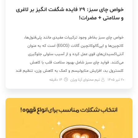
خواص چای سبز: 29 فایده شگفت انگیز بر لاغری
و سلامتی + مضرات!
خواص چای سبز بخاطر وجود ترکیبات مفیدی مانند پلی‌فنول‌ها،
کاتچین‌ها و اپی‌گالوکاتچین گالات (EGCG) است که به عنوان
آنتی‌اکسیدان‌های قوی عمل کرده و از آسیب سلولی جلوگیری
می‌کنند. فواید چای سبز شامل بهبود سلامت قلب با کاهش
کلسترول بد، افزایش متابولیسم و کمک به کاهش وزن، تنظیم قند
خون و کاهش خطر دیابت و همچنین محافظت […]
20 تیر 1405
تیم محتوای آرنا ویژن
14
دقیقه