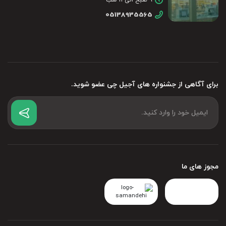
۹ صبح الی ۱۱ شب
05138935565
برای آگاهی از جشنواره های آجیل چی عضو شوید.
مجوز های ما