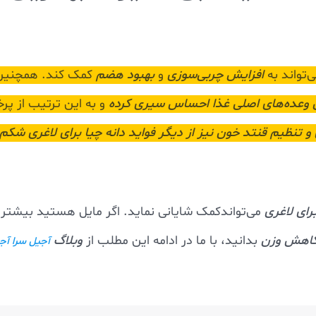
ی‌تواند به
افزایش چربی‌سوزی
و
بهبود هضم
کمک کند. همچنی
 وعده‌های اصلی غذا احساس سیری کرده
و به این ترتیب از پر
تنظیم قنتد خون نیز از دیگر فواید دانه چیا برای لاغری
شکم 
رای لاغری
می‌تواندکمک شایانی نماید. اگر مایل هستید بیشتر 
 کاهش وزن
بدانید، با ما در ادامه این مطلب از
وبلاگ
آجیل سرا آج