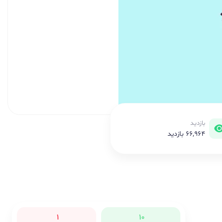
بازدید
66,964 بازدید
1
10