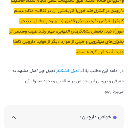
و ادویه‌ای ساده
است. طبق تحقیقات علمی انجام شده،
خاصیت
دارچین در کنترل قند خون
( اثربخشی آن در تنظیم متابولیسم
گلوکز)،
خواص دارچین برای لاغری
(با بهبود پروفایل لیپیدی
خون)،
کبد، کاهش نشانگرهای التهابی، مهار رشد طیف وسیعی از
پاتوژن‌های میکروبی
و خیلی از موارد دیگر از فواید دارچین کاملا
مورد تأیید قرار گرفته‌است.
در ادامه این مطلب بلاگ
آجیل چی اصل مشهد
به
آجیل خشکبار
معرفی و بررسی این خواص بر سلامتی و نحوه مصرف آن
می‌پردازیم.
خواص دارچین: