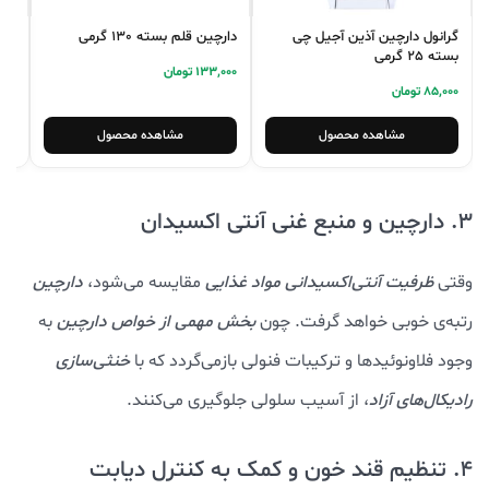
گرانول دارچین آذین آجیل چی
دارچین قلم بسته 130 گرمی
پودر
بسته 25 گرمی
133,000 تومان
05,000
85,000 تومان
مشاهده محصول
مشاهده محصول
3. دارچین و منبع غنی آنتی اکسیدان
وقتی
ظرفیت آنتی‌اکسیدانی مواد غذایی
مقایسه می‌شود،
دارچین
رتبه‌ی خوبی خواهد گرفت. چون
بخش مهمی از خواص دارچین
به
وجود فلاونوئیدها و ترکیبات فنولی بازمی‌گردد که با
خنثی‌سازی
رادیکال‌های آزاد
، از آسیب سلولی جلوگیری می‌کنند.
4. تنظیم قند خون و کمک به کنترل دیابت