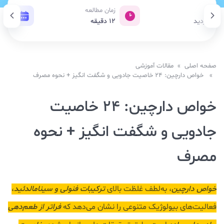
بازدید
زمان مطالعه
تاری
125 بازدید
12
دقیقه
27 دی 1404
صفحه اصلی
»
مقالات آموزشی
» خواص دارچین: 24 خاصیت جادویی و شگفت انگیز + نحوه مصرف
خواص دارچین: 24 خاصیت
جادویی و شگفت انگیز + نحوه
مصرف
خواص دارچین
، به‌لطف غلظت بالای
ترکیبات فنولی و سینامالدئید
،
فعالیت‌های بیولوژیک متنوعی را نشان می‌دهد که
فراتر از طعم‌دهی