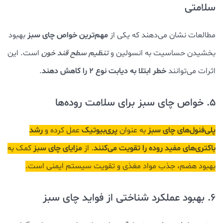
سلامتی
مهم‌ترین خواص چای سبز
مطالعات نشان می‌دهند که یکی از
بهبود
بخشیدن حساسیت به انسولین و
تنظیم سطح قند خون
است. این
خطر ابتلا به دیابت نوع 2 را کاهش دهند
اثرات می‌توانند
.
5. خواص چای سبز برای سلامت روده‌ها
پلی‌فنول‌های چای سبز
پری‌بیوتیک
رشد
به عنوان
عمل کرده و
باکتری‌های مفید روده را تقویت می‌کنند
مزایای چای سبز
. از
کمک به
بهبود هضم، جذب مواد مغذی و تقویت سیستم ایمنی است.
6. بهبود عملکرد شناختی از فواید چای سبز