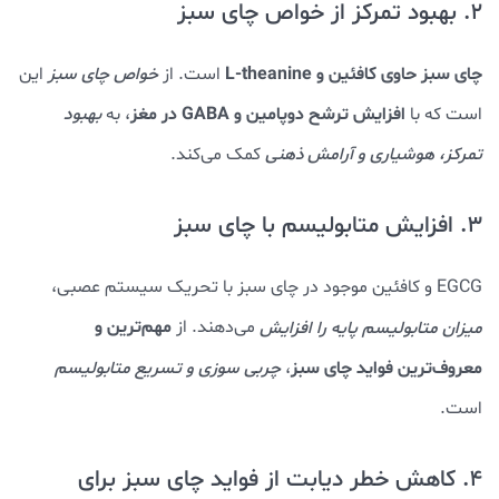
2. بهبود تمرکز از خواص چای سبز
چای سبز حاوی کافئین و L-theanine
است. از
خواص چای سبز
این
افزایش ترشح دوپامین و GABA در مغز
است که با
، به
بهبود
تمرکز، هوشیاری و آرامش ذهنی
کمک می‌کند.
3. افزایش متابولیسم با چای سبز
EGCG و کافئین موجود در چای سبز با تحریک سیستم عصبی،
مهم‌ترین و
میزان متابولیسم پایه را افزایش
می‌دهند. از
معروف‌ترین فواید چای سبز
،
چربی سوزی و تسریع متابولیسم
است.
4. کاهش خطر دیابت از فواید چای سبز برای