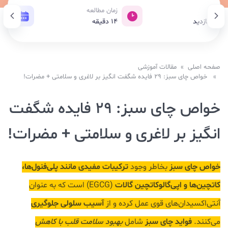
ازدید
زمان مطالعه
تاری
10,3 بازدید
14
دقیقه
20 تیر 1405
صفحه اصلی
»
مقالات آموزشی
» خواص چای سبز: 29 فایده شگفت انگیز بر لاغری و سلامتی + مضرات!
خواص چای سبز: 29 فایده شگفت
انگیز بر لاغری و سلامتی + مضرات!
خواص چای سبز
ترکیبات مفیدی مانند پلی‌فنول‌ها،
بخاطر وجود
کاتچین‌ها و اپی‌گالوکاتچین گالات
(EGCG) است که به عنوان
آسیب سلولی جلوگیری
آنتی‌اکسیدان‌های قوی عمل کرده و از
فواید چای سبز
می‌کنند.
شامل
بهبود سلامت قلب با کاهش