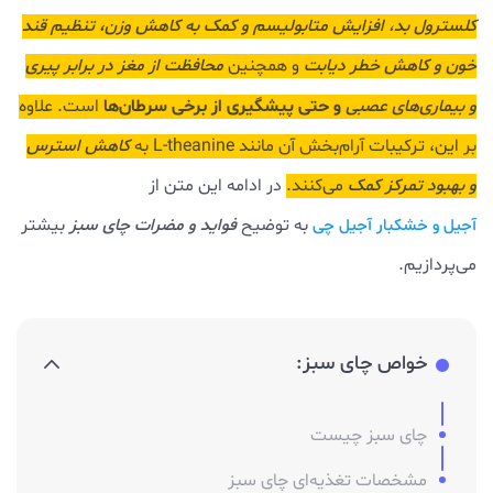
کلسترول بد
،
افزایش متابولیسم و کمک به کاهش وزن، تنظیم قند
خون و کاهش خطر دیابت
و همچنین
محافظت از مغز در برابر پیری
و حتی پیشگیری از برخی سرطان‌ها
و بیماری‌های عصبی
است. علاوه
بر این، ترکیبات آرام‌بخش آن مانند L-theanine به
کاهش استرس
و بهبود تمرکز کمک
می‌کنند.
در ادامه این متن از
به توضیح
فواید و مضرات چای سبز
بیشتر
آجیل و خشکبار آجیل چی
می‌پردازیم.
خواص چای سبز:
چای سبز چیست
مشخصات تغذیه‌ای چای سبز