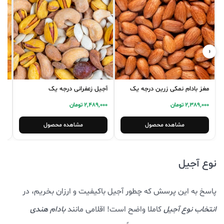
‹
›
مغز بادام نمکی زرین درجه یک
آجیل زعفرانی درجه یک
آج
2,389,000 تومان
2,489,000 تومان
0,000
مشاهده محصول
مشاهده محصول
نوع آجیل
پاسخ به این پرسش که چطور آجیل باکیفیت و ارزان بخریم، در
انتخاب نوع آجیل
کاملا واضح است! اقلامی مانند
بادام هندی