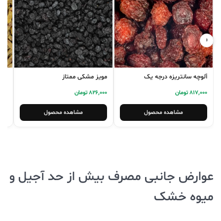
‹
›
آلوچه سانتریزه درجه یک
مویز مشکی ممتاز
کش
817,000 تومان
826,000 تومان
5,000
مشاهده محصول
مشاهده محصول
عوارض جانبی مصرف بیش از حد آجیل و
میوه خشک