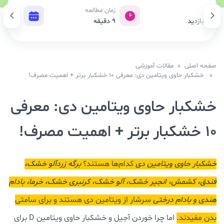
زدید
زمان مطالعه
تاریخ ان
114, بازدید
9
دقیقه
24 اردیبهشت 1404
صفحه اصلی
»
مقالات آموزشی
» خشکبار حاوی ویتامین دی: معرفی 10 خشکبار برتر + اهمیت مصرف!
خشکبار حاوی ویتامین دی: معرفی
10 خشکبار برتر + اهمیت مصرف!
خشکبار حاوی ویتامین دی
کدام‌ها هستند؟
برگه زردآلو خشک،
فندق، کشمش، انجیر خشک، آلو خشک، کرنبری خشک، خرما، بادام
هندی و بادام درختی
سرشار از ویتامین دی هستند و برای سامتی
بدن مفیدند.
اما چرا خوردن آجیل و خشکبار حاوی ویتامین D برای