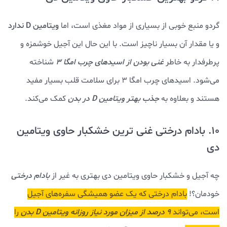
گردو منبع خوبی از بسیاری از مواد مغذی است، اما
ویتامین D ندارد
و یا مقدار آن بسیار ناچیز است. با این حال این آجیل خوشمزه و
پرطرفدار به خاطر
غنی بودن از اسیدهای چرب امگا 3
شناخته
می‌شود. اسیدهای چرب امگا 3 برای سلامت قلب بسیار مفید
هستند و بعلاوه به
جذب بهتر ویتامین D در بدن
کمک می‌کند.
10. بادام درختی غنی ترین خشکبار حاوی ویتامین
دی
چه آجیل و خشکبار حاوی ویتامین دی بهتری به غیر از
بادام درختی
خودمان؟!
بادام درختی که یک عضو همیشگی سفره‌های آجیل
است، می‌تواند
۹ درصد از میزان مورد نیاز روزانه ویتامین D بدن
را