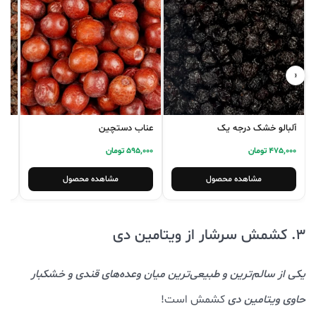
‹
›
آلبالو خشک درجه یک
عناب دستچین
کشم
475,000 تومان
595,000 تومان
5,000
مشاهده محصول
مشاهده محصول
3. کشمش سرشار از ویتامین دی
یکی از سالم‌ترین و طبیعی‌ترین میان وعده‌های قندی و خشکبار
حاوی ویتامین دی
کشمش است!