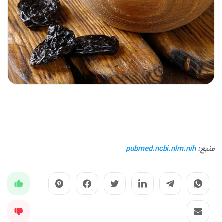
منبع:
pubmed.ncbi.nlm.nih