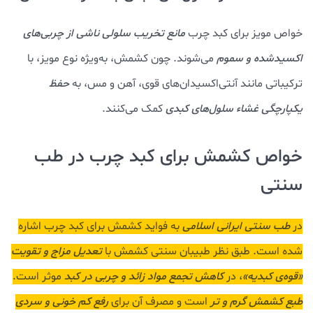
خواص مویز برای کبد چرب
مانع تخریب سلولی
ناشی از چربی‌های
اکسیدشده و سموم
می‌شوند. چون کشمش، به‌ویژه نوع مویز، با
ترکیباتی مانند آنتی‌اکسیدان‌های قوی، آهن و مس، به
حفظ
یکپارچگی غشاء سلول‌های کبدی
کمک می‌کنند.
خواص کشمش برای کبد چرب در طب
سنتی
در
طب سنتی ایرانی اسلامی
به فواید کشمش برای کبد چرب اشاره
شده است. طبق نظر طبیبان سنتی کشمش با
تعدیل مزاج و تقویت
«قوه‌ی کبدیه»
، در
کاهش تجمع مواد زائد و چربی در کبد
موثر است.
طبع کشمش گرم و تر
است و مصرف آن برای
رفع کم خونی و سردی