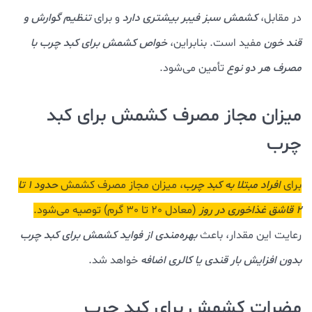
در مقابل،
کشمش سبز فیبر بیشتری دارد
و برای
تنظیم گوارش و
قند خون
مفید است. بنابراین،
خواص کشمش برای کبد چرب با
مصرف هر دو نوع
تأمین می‌شود.
میزان مجاز مصرف کشمش برای کبد
چرب
برای
افراد مبتلا به کبد چرب
، میزان مجاز مصرف کشمش
حدود 1 تا
2 قاشق غذاخوری در روز
(معادل 20 تا 30 گرم) توصیه می‌شود.
رعایت این مقدار، باعث
بهره‌مندی از فواید کشمش برای کبد چرب
بدون افزایش بار قندی یا کالری اضافه
خواهد شد.
مضرات کشمش برای کبد چرب