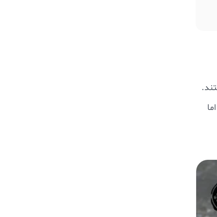
ند.
ما