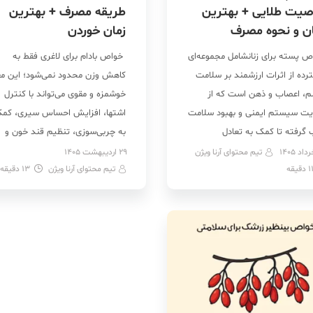
صیت طلایی + بهترین
طریقه مصرف + بهترین
ن و نحوه مصرف
زمان خوردن
ص پسته برای زنانشامل مجموعه‌ای
خواص بادام برای لاغری فقط به
رده از اثرات ارزشمند بر سلامت
کاهش وزن محدود نمی‌شود؛ این مغ
، اعصاب و ذهن است که از
خوشمزه و مقوی می‌تواند با کنترل
یت سیستم ایمنی و بهبود سلامت
اشتها، افزایش احساس سیری، کم
 گرفته تا کمک به تعادل
به چربی‌سوزی، تنظیم قند خون و
مونی، زیبایی پوست و مو و حمایت
کاهش ریزه‌خواری، مسیر لاغری را
تیم محتوای آرنا ویژن
29 اردیبهشت 1405
1
دقیقه
اهش وزن را در بر می‌گیرد. در
تیم محتوای آرنا ویژن
13
برایتان راحت‌تر کند. جالب است
دقیقه
 فواید پسته برای زنانمی‌تواند در
بدانید خواص بادام درختی برای لاغ
حل مختلف زندگی از […]
به‌خاطر وجود پروتئین، فیبر، منیزی
و چربی‌های سالم آن است؛ […]