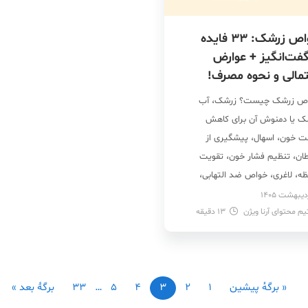
خواص زرشک: 33 فایده
فت‌انگیز + عوارض
مالی و نحوه مصرف!
ص زرشک چیست؟ زرشک، آب
ک یا دمنوش آن برای کاهش
ت خون، اسهال، پیشگیری از
ان، تنظیم فشار خون، تقویت
ظه، لاغری، خواص ضد التهابی،
مت قلب و عروق، تقویت سیستم
یم محتوای آرنا ویژن
13
دقیقه
نی، رفع یبوست، کاهش تب، چربی
 و پاکسازی کبد عالی هستند.
ید زرشک برای دیابت، عفونت‌ها و
ان جوش صورت به علت […]
« برگه‌ٔ پیشین
1
2
3
4
5
…
33
برگهٔ بعد »