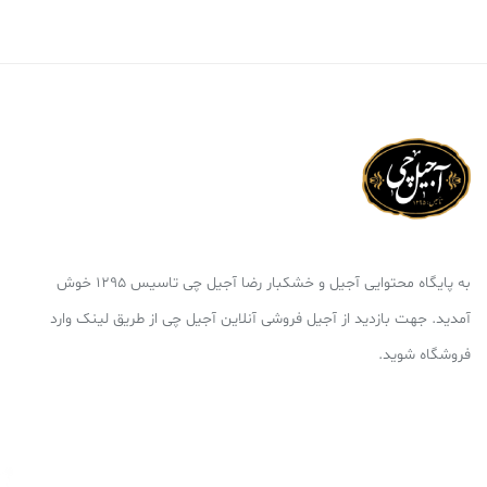
به پایگاه محتوایی آجیل و خشکبار رضا آجیل چی تاسیس 1295 خوش
آمدید. جهت بازدید از آجیل فروشی آنلاین آجیل چی از طریق لینک وارد
فروشگاه شوید.