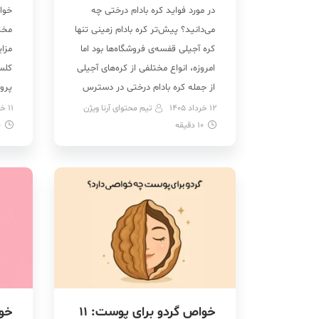
در مورد فواید کره بادام درختی چه
خواص
می‌دانید؟ پیش‌تر کره بادام زمینی تنها
مختل
کره آجیلی قفسه‌ی فروشگاه‌ها بود اما
مزا
امروزه، انواع مختلفی از کره‌های آجیلی
کلس
از جمله کره بادام درختی در دسترس
پرو
است. کره بادام درختی سرشار از
فوای
12 خرداد 1405
تیم محتوای آرنا ویژن
11 خرداد 1405
10
دقیقه
ریزمغذی‌ها، چربی‌های سالم و فیبر
0
آجی
است که می‌تواند برای سلامتی بسیار
چربی
مفید باشد. از خواص کره بادام […]
معد
خوبی
خواص گردو برای پوست: 11