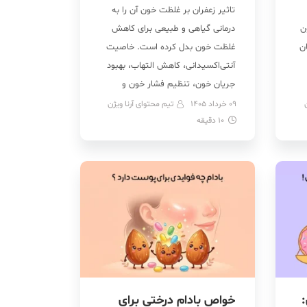
تاثیر زعفران بر غلظت خون آن را به
ن
درمانی گیاهی و طبیعی برای کاهش
ن
غلظت خون بدل کرده است. خاصیت
آنتی‌اکسیدانی، کاهش التهاب، بهبود
جریان خون، تنظیم فشار خون و
کاهش لخته‌های خونی از خواص
09 خرداد 1405
تیم محتوای آرنا ویژن
10
دقیقه
زعفران برای غلظت خون هستند.
ارتباط زعفران و غلظت خون و
همین‌طور نحوه و مقدار مجاز مصرف
زعفران برای رقیق […]
:
خواص بادام درختی برای