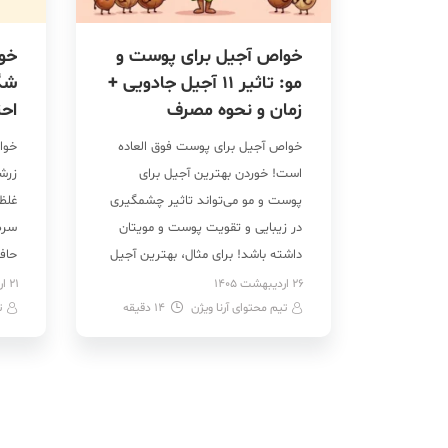
خواص آجیل برای پوست و
مو: تاثیر 11 آجیل جادویی +
شگ
زمان و نحوه مصرف
احت
خواص آجیل برای پوست فوق العاده
خوا
است! خوردن بهترین آجیل برای
زرش
پوست و مو می‌تواند تاثیر چشمگیری
غلظ
در زیبایی و تقویت پوست و مویتان
سرط
داشته باشد! برای مثال، بهترین آجیل
حاف
برای پوست و مو گردو، بادام درختی،
سلا
26 اردیبهشت 1405
21 اردیبهشت 1405
تیم محتوای آرنا ویژن
14
دقیقه
بادام هندی، پسته، فندق و ماکادمیا
ت
ایم
هستند که هر کدام با دارا بودن
خون
ویتامین‌ها و مواد مغذی خاص، […]
فوا
درم