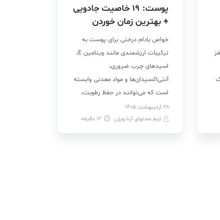
پوست: 19 خاصیت جادویی
+ بهترین زمان خوردن
خواص بادام درختی برای پوست به
ز
ترکیبات ارزشمندی مانند ویتامین E،
اسیدهای چرب ضروری،
ک
آنتی‌اکسیدان‌ها و مواد معدنی وابسته
است که می‌توانند در حفظ رطوبت،
کاهش التهاب، بهبود شفافیت و
28 اردیبهشت 1405
تیم محتوای آرنا ویژن
12
دقیقه
تقویت سد دفاعی پوست نقش مؤثری
ری
داشته باشند. بسیاری از متخصصان
م
تغذیه، مصرف منظم بادام را به‌دلیل
تأثیر آن بر سلامت سلولی و کاهش
آسیب‌های […]