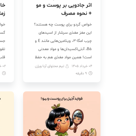
اثر جادویی بر پوست و مو
خا
+ نحوه مصرف
زما
خواص گردو برای پوست چه هستند؟
خوا
این مغز مغذی سرشار از اسیدهای
گست
چرب امگا‑۳، ویتامین‌هایی مانند E و
جسم
B5، آنتی‌اکسیدان‌ها و مواد معدنی
تقو
است! همین مواد مغذی هم به حفظ
قلب
رطوبت پوست‌تان، کاهش التهاب و
هور
04 خرداد 1405
تیم محتوای آرنا ویژن
02 خرداد 1405
9
دقیقه
محافظت از سلول‌های پوستی در برابر
1
از ک
آسیب‌های محیطی کمک می‌کنند. در
واقع
واقع، زمانی که گردو را در رژیم غذایی
مرا
خود […]