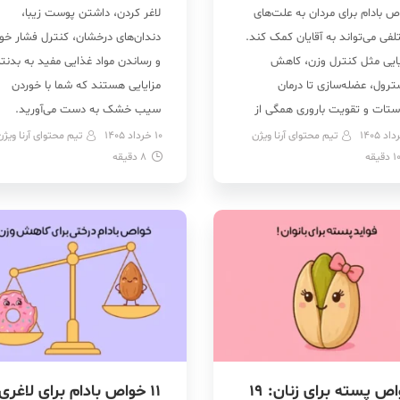
 بادام برای مردان به علت‌های
لاغر کردن، داشتن پوست زیبا،
فی می‌تواند به آقایان کمک کند.
دندان‌های درخشان، کنترل فشار خو
یایی مثل کنترل وزن، کاهش
و رساندن مواد غذایی مفید به بدنتا
ترول، عضله‌سازی تا درمان
مزایایی هستند که شما با خوردن
ستات و تقویت باروری همگی از
سیب خشک به دست می‌آورید.
د بادام برای مردان هستند. این
شگفت انگیز است، مگر نه؟ به جای
تیم محتوای آرنا ویژن
10 خرداد 1405
تیم محتوای آرنا ویژن
1
دقیقه
ل مغذی سرشار از پروتئین، فیبر،
8
دقیقه
داروهای صنعتی گرانقیمت که اثرات
‌های مفید، ویتامین و املاح
جانبی مختلفی روی بدنمان دارند،
نی است و می‌تواند مکمل بسیار
می‌توانیم به سراغ روش‌های طبیعی
 در تغذیه روزانه آقایان […]
که در طبیعت وجود دارند […]
خواص پسته برای زنان: 19
11 خواص بادام برای لاغری