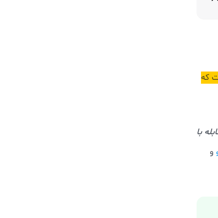
ت که
له با
و