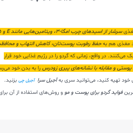
غذی
سرشار از اسیدهای چرب امگا‑۳، ویتامین‌هایی مانند E و B5،
د مغذی هم به
حفظ رطوبت پوست‌تان، کاهش التهاب و محافظت
ی‌کنند. در واقع، زمانی که گردو را در رژیم غذایی خود قرار
 پوستی و مقابله با نشانه‌های پیری زودرس
را به بدن خود می‌رس
ای خود تهیه کنید، می‌توانید سری به
آجیل سرا
بزنید.
آجیل چی
ترین
فواید گردو برای پوست و مو
و روش‌های استفاده از آن برا