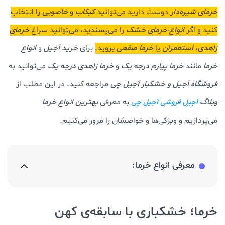
خرمای شیره‌دار
دوست دارید می‌توانید
کبکاب
و
خاصویی
را انتخاب
کنید و اگر
انواع خرمای خشک
را می‌پسندید، می‌توانید سراغ
خرمای
زاهدی
،
استعمران
یا
خرما صقعی
بروید.
برای
خرید آجیل
و
انواع
خرما
مانند
خرما پیارم درجه یک
و
خرما زاهدی درجه یک
می‌توانید به
فروشگاه آجیل و خشکبار آجیل چی
مراجعه کنید. در این مطلب از
وبلاگ
به معرفی
بهترین انواع خرما
آجیل فروشی آجیل چی
می‌پردازیم و ویژگی‌ها و خواصشان را مرور می‌کنیم.
معرفی انواع خرما:
خرما؛ خشکباری با سابقه‌ی کهن