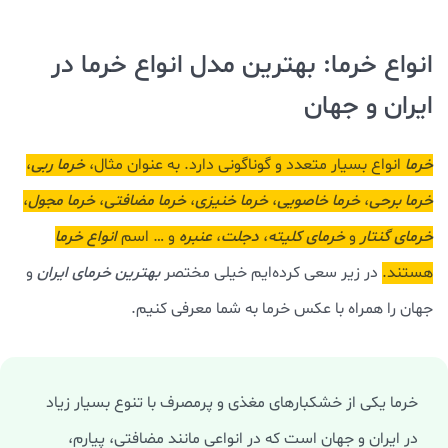
انواع خرما: بهترین مدل انواع خرما در
ایران و جهان
خرما
انواع بسیار متعدد و گوناگونی دارد. به عنوان مثال،
خرما ربی
،
خرما برحی
،
خرما خاصویی
،
خرما خنیزی
،
خرما مضافتی
،
خرما مجول
،
خرمای گنتار
و
خرمای کلیته
،
دجلت
،
عنبره
و … اسم
انواع خرما
هستند.
در زیر سعی کرده‌ایم خیلی مختصر
بهترین خرمای ایران
و
جهان را همراه با عکس خرما به شما معرفی کنیم.
خرما یکی از خشکبارهای مغذی و پرمصرف با تنوع بسیار زیاد
در ایران و جهان است که در انواعی مانند مضافتی، پیارم،