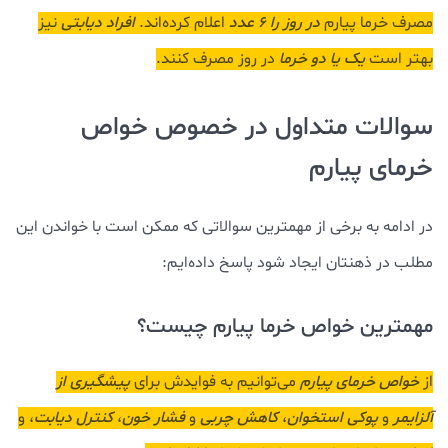
مصرف خرما پیارم
در روز را 6 عدد
اعلام کرده‌اند.
افراد دیابتی
نیز
بهتر است
یک یا دو خرما
در روز مصرف کنند.
سوالات متداول در خصوص خواص
خرمای پیارم
در ادامه به برخی از مهمترین سوالاتی که ممکن است با خواندن این
مطلب در ذهنتان ایجاد شود پاسخ داده‌ایم:
مهمترین خواص خرما پیارم چیست؟
از
خواص خرمای پیارم
می‌توانیم به فوایدش برای
پیشگیری از
آلزایمر
و
پوکی استخوان
،
کاهش چربی
و
فشار خون
،
کنترل دیابت
، و