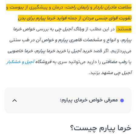
سلامت مادران باردار
و
زایمان راحت
، درمان و پیشگیری از
یبوست
و
تقویت قوای جنسی مردان
از جمله
فواید خرما پیارم
برای بدن
هستند.
در این مطلب از
وبلاگ آجیل چی
به بررسی
خواص خرما
پیارم
، و
انواع
و
مشخصات ظاهری پیارم و خواص آن در طب سنتی
می‌پردازیم. اگر قصد
خرید آجیل
یا
خرید خرما پیارم
،
خرما خاصویی
یا
رطب مضافتی
را دارید می‌توانید سری به
فروشگاه
آجیل و خشکبار
آجیل چی مشهد
بزنید.
معرفی خواص خرمای پیارم:
خرما پیارم چیست؟