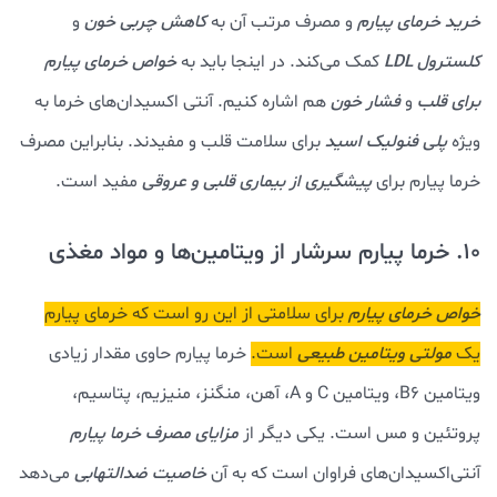
خرید خرمای پیارم
و مصرف مرتب آن به
کاهش چربی خون
و
کلسترول LDL
کمک می‌کند. در اینجا باید به
خواص خرمای پیارم
برای قلب
و
فشار خون
هم اشاره کنیم. آنتی اکسیدان‌های خرما به
ویژه
پلی فنولیک اسید
برای سلامت قلب و مفیدند. بنابراین مصرف
خرما پیارم برای
پیشگیری از بیماری قلبی و عروقی
مفید است.
10. خرما پیارم سرشار از ویتامین‌ها و مواد مغذی
خواص خرمای پیارم
برای سلامتی از این رو است که خرمای پیارم
یک
مولتی ویتامین طبیعی
است.
خرما پیارم حاوی مقدار زیادی
ویتامین B6، ویتامین C و A، آهن، منگنز، منیزیم، پتاسیم،
پروتئین و مس است. یکی دیگر از
مزایای مصرف خرما پیارم
آنتی‌اکسیدان‌های فراوان است که به آن
خاصیت ضدالتهابی
می‌دهد