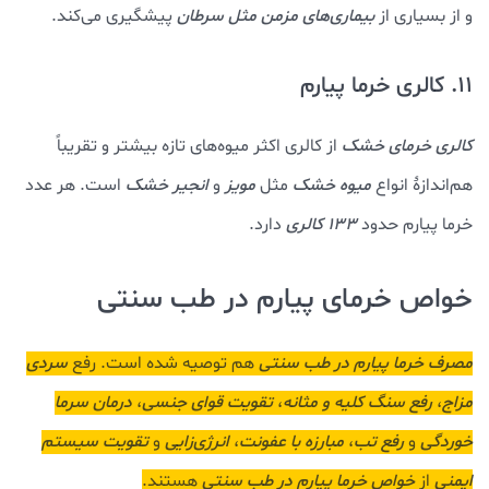
و از بسیاری از
بیماری‌‌های مزمن مثل سرطان
پیشگیری می‌کند.
11. کالری خرما پیارم
کالری خرمای خشک
از کالری اکثر میوه‌های تازه بیشتر و تقریباً
هم‌اندازۀ انواع
میوه خشک
مثل
مویز
و
انجیر خشک
است. هر عدد
خرما پیارم حدود
133 کالری
دارد.
خواص خرمای پیارم در طب سنتی
مصرف خرما پیارم در طب سنتی
هم توصیه شده است. رفع
سردی
مزاج
،
رفع سنگ کلیه و مثانه
،
تقویت قوای جنسی
،
درمان سرما
خوردگی
و
رفع تب
،
مبارزه با عفونت
،
انرژی‌زایی
و
تقویت سیستم
ایمنی
از
خواص خرما پیارم در طب سنتی
هستند.