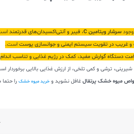
سرشار ویتامین C
 وجود
،
فیبر و آنتی‌اکسیدان‌های قدرتمند
است
 غریب در تقویت سیستم ایمنی و جوانسازی پوست
است.
مت دستگاه گوارش مفید
،
کمک در رژیم غذایی و تناسب اندام
 شیرینی، ترشی و کمی تلخی، از ارزش غذایی بالایی برخوردار اس
اص میوه خشک پرتقال
غافل نشوید و
را حتما د
خرید میوه خشک