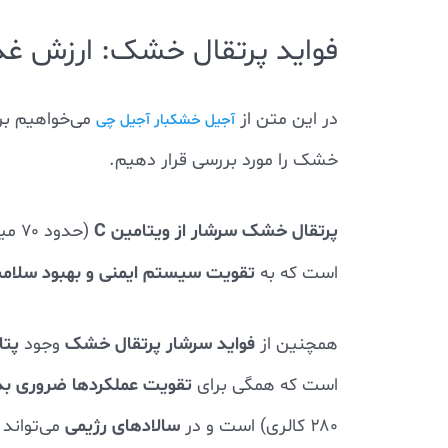
فواید پرتقال خشک: ارزش غ
در این متن از
می‌خواهیم بر
آجیل خشکبار آجیل چی
خشک را مورد بررسی قرار دهیم.
پرتقال خشک سرشار از ویتامین C
(حدود ۷۰ میلی‌گرم در هر ۱۰۰ گرم)،
تقویت سیستم ایمنی و بهبود سلا
است که به
فواید سرشار پرتقال خشک
پت
همچنین از
وجود
تقویت عملکردها ضروری بد
است که همگی برای
سالادهای رژیمی
۲۸۰ کالری) است و در
می‌تواند