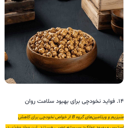
14. فواید نخودچی برای بهبود سلامت روان
منیزیم و ویتامین‌های گروه B از خواص نخودچی
برای
کاهش
استرس و بهبود عملکرد سیستم عصبی
هستند. این مواد مغذی در