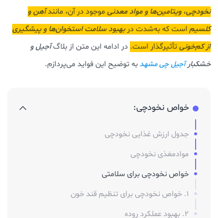
نخودچی
،
ویتامین‌ها و مواد معدنی
موجود در آن، مانند
آهن و
کلسیم
است که به‌شدت در
بهبود سلامت استخوان‌ها و پیشگیری
از کم‌خونی
تأثیرگذار است.
در ادامه این متن از بلاگ
آجیل و
خشکبار
به توضیح این فواید می‌پردازم.
آجیل چی مشهد
خواص نخودچی:
جدول ارزش غذایی نخودچی
موادمغذی نخودچی
خواص نخودچی برای سلامتی
1. خواص نخودچی برای تنظیم قند خون
2. بهبود عملکرد روده