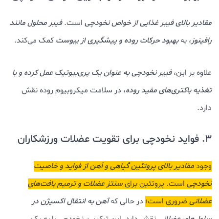
مقادیر بالای فیبر غذایی از خواص نخودچی
است.
فیبر محلول مانند
رافینوز
، به
بهبود حرکات روده و پیشگیری از یبوست
کمک می‌کند.
علاوه بر این،
فیبر نخودچی به عنوان یک پری‌بیوتیک عمل کرده و با
تغذیه باکتری‌های مفید روده
، در سلامت میکروبیوم روده نقش
دارد.
3. فواید نخودچی برای تقویت عضلات ورزشکاران
وجود
مقادیر بالای پروتئین گیاهی و آهن از فواید و خاصیت
نخودچی
است. پروتئین برای
سنتز عضلات و ترمیم بافت‌های
عضلانی
ضروری است؛
در حالی که
آهن به انتقال اکسیژن در