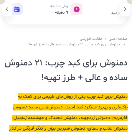
زدید
زمان مطالعه
تاریخ 
24,7 بازدید
9
دقیقه
20 اسفند 1403
صفحه اصلی
»
مقالات آموزشی
» دمنوش برای کبد چرب: 21 دمنوش ساده و عالی + طرز تهیه!
دمنوش برای کبد چرب: 21 دمنوش
ساده و عالی + طرز تهیه!
دمنوش برای کبد چرب
یکی از روش‌های طبیعی برای کمک به
پاکسازی و بهبود عملکرد کبد
است. دمنوش‌هایی مانند
دمنوش
خارمریم، دمنوش زردچوبه، دمنوش قاصدک و جوشانده زنجبیل،
دمنوش عناب و سماق، دمنوش شیرین بیان و کنگر فرنگی در کنار