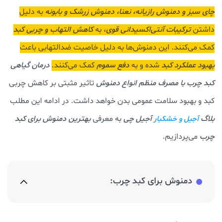
چای سبز و دمنوش رازیانه، نعنا، دمنوش زرشک و بابونه
به دلیل
داشتن
ترکیبات آنتی‌اکسیدانی قوی
، به
کاهش التهاب و چربی کبد
کمک می‌کنند. این دمنوش‌ها به دلیل خاصیت ضدالتهابی باعث
بهبود عملکرد کبد
شده و به
دفع سموم
کمک می‌کنند.
درمان گیاهی
کبد چرب با مصرف منظم انواع دمنوش
تاثیر مثبتی بر کاهش چربی
کبد و بهبود سلامت عمومی بدن خواهد داشت. در ادامه این مطلب
بلاگ
آجیل چی
به معرفی
بهترین دمنوش برای کبد
آجیل و خشکبار
چرب
می‌پردازیم.
دمنوش برای کبد چرب: