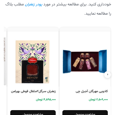
خودداری کنید. برای مطالعه بیشتر در مورد
مطلب بلاگ
پودر زعفران
را مطالعه نمایید.
‹
›
کادویی مهرگان آجیل چی
زعفران سرگل2مثقال قوطی بهرامن
چی
2,509,000 تومان
4,595,000 تومان
3,000
مشاهده محصول
مشاهده محصول