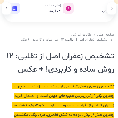
بازدید
زمان مطالعه
تاریخ 
523 بازدید
6
دقیقه
12 اسفند 1403
صفحه اصلی
»
مقالات آموزشی
» تشخیص زعفران اصل از تقلبی: 12 روش‌ ساده و کاربردی! + عکس
تشخیص زعفران اصل از تقلبی: 12
روش‌ ساده و کاربردی! + عکس
تشخیص زعفران اصل از تقلبی
اهمیت بسیار زیادی دارد چرا که
زعفران یکی از گران‌ترین ادویه‌های جهان
است و احتمال خرید
زعفران تقلبی از افراد سودجو وجود دارد. از
راهکارهای تشخیص
زعفران اصل از بدل
، توجه به
شکل ظاهری، مزه، رنگ، انگشتان