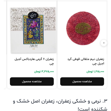
‹
›
زعفران نیم مثقالی قوطی گرد
زعفران 6 گرمی هاردباکس آجیل
زعفران1مثقال س
آجیل چی
چی
0,000
1,215,000 تومان
3,475,000 تومان
مشاهده محصول
مشاهده محصول
3. نرمی و خشکی زعفران، زعفران اصل خشک و
شکننده است!