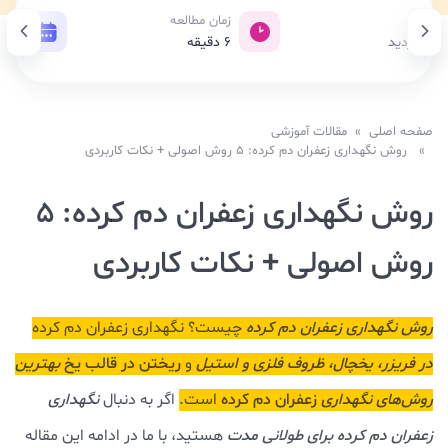
بازدید
زمان مطالعه
تاری
691 بازدید
6
دقیقه
26 تیر 1404
صفحه اصلی
»
مقالات آموزشی
» روش نگهداری زعفران دم کرده: 5 روش اصولی + نکات کاربردی
روش نگهداری زعفران دم کرده: 5
روش اصولی + نکات کاربردی
روش نگهداری زعفران دم کرده
چیست؟ نگهداری زعفران دم کرده
در فریزر، یخچال، ظروف فلزی و استیل
و
ریختن در قالب یخ
بهترین
روش‌های نگهداری
زعفران دم کرده
است.
اگر به دنبال
نگهداری
زعفران دم کرده برای طولانی مدت
هستید، با ما در ادامه این مقاله