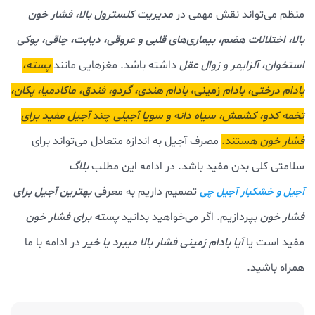
منظم می‌تواند نقش مهمی در
مدیریت کلسترول بالا، فشار خون
بالا، اختلالات هضم، بیماری‌های قلبی و عروقی، دیابت، چاقی، پوکی
استخوان، آلزایمر و زوال عقل
داشته باشد. مغزهایی مانند
پسته،
بادام درختی، بادام
زمینی،
بادام هندی، گردو، فندق، ماکادمیا، پکان،
تخمه کدو، کشمش، سیاه دانه و سویا آجیلی
چند
آجیل مفید برای
فشار خون
هستند.
مصرف آجیل به اندازه متعادل می‌تواند برای
سلامتی کلی بدن مفید باشد. در ادامه این مطلب
بلاگ
تصمیم داریم به معرفی
بهترین آجیل برای
آجیل و خشکبار آجیل چی
فشار خون
بپردازیم. اگر می‌خواهید بدانید
پسته برای فشار خون
مفید است یا
آیا بادام زمینی فشار بالا میبرد یا خیر
در ادامه با ما
همراه باشید.