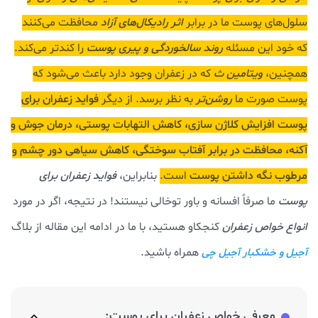
سلول‌های پوست ما در برابر
اثر رادیکال‌های آزاد
محافظت می‌کنند
که خود این مسئله
روند سالخوردگی و پیری پوست
را کندتر می‌کند.
همچنین،
ویتامین ث
که در زعفران وجود دارد باعث می‌شود که
پوست صورت ما
روشن‌تر
به نظر برسد. از دیگر
فواید زعفران برای
پوست افزایش کلاژن سازی، کاهش التهابات پوستی، درمان جوش و
آکنه، محافظت در برابر آفتاب سوختگی، کاهش سیاهی دور چشم و
مرطوب نگه داشتن پوست
است.
بنابراین،
فواید زعفران برای
پوست
ما صرفاً افسانه و باور توخالی نیستند! در نتیجه، اگر در مورد
انواع خواص زعفران
کنجکاو هستید، با ما در ادامه این مقاله از بلاگ
همراه باشید.
آجیل و خشکبار
آ
جیل چی
معرفی خواص زعفران برای پوست: