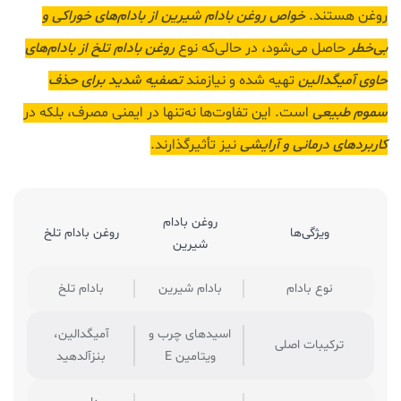
روغن هستند.
خواص روغن بادام شيرين
از بادام‌های خوراکی و
بی‌خطر
حاصل می‌شود، در حالی‌که نوع
روغن بادام تلخ از
بادام‌های
حاوی آمیگدالین
تهیه شده و نیازمند
تصفیه شدید برای حذف
سموم طبیعی
است. این تفاوت‌ها نه‌تنها در ایمنی مصرف، بلکه در
کاربردهای درمانی و آرایشی
نیز تأثیرگذارند.
روغن بادام
ویژگی‌ها
روغن بادام تلخ
شیرین
نوع بادام
بادام شیرین
بادام تلخ
اسیدهای چرب و
آمیگدالین،
ترکیبات اصلی
ویتامین E
بنزآلدهید