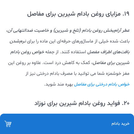
19. مزایای روغن بادام شیرین برای مفاصل
عطر آرام‌بخش روغن بادام (تلخ و شیرین) و خاصیت ضدالتهابی آن
،
باعث شده خیلی از ماساژورهای حرفه‌ای این ماده را برای
نرم‌شدن
بافت‌های اطراف مفصل
استفاده کنند. از جمله
خواص روغن بادام
شيرين
برای مفاصل
، کمک به کاهش درد است. علاوه بر روغن این
مغز خوشمزه شما می توانید با مصرف بادام درختی نیز از
بهره مند شوید.
خواص بادام درختی برای مفاصل
20. فواید روغن بادام شيرين برای نوزاد
ترکیب لطیف و سبک روغن بادام شیرین
، انتخابی ایمن برای
خرید بادام
پوست نازک و حساس کودک است. منتها اگر مطمئن باشید که