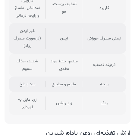
دارویی،
تغذیه، پوست،
کاربرد
ضدانگل، ماساژ
مو
و رایحه درمانی
غیر ایمن
ایمنی مصرف خوراکی
ایمن
(درصورت مصرف
زیاد)
ملایم، حفظ مواد
شدید، حذف
فرآیند تصفیه
مغذی
سموم
رایحه
ملایم و مطبوع
تند و تلخ
زرد مایل به
رنگ
زرد روشن
قهوه‌ای
ارزش تغذیه‌ای روغن بادام شیرین