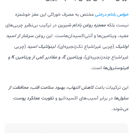
مختص به مصرف خوراکی این مغز خوشمزه
خواص بادام درختی
نیست بلکه
معجزه روغن بادام شیرین
در ترکیب بی‌نظیر چربی‌های
مفید، ویتامین‌ها و آنتی‌اکسیدان‌هاست. این روغن
سرشار از
اسید
اولئیک
(چربی غیراشباع تک‌زنجیره‌ای)،
لینولئیک اسید
(چربی
غیراشباع چندزنجیره‌ای)،
ویتامین E، و مقادیر کمی از ویتامین K و
فیتوسترول‌ها
است.
این ترکیبات باعث
کاهش التهاب، بهبود سلامت قلب، محافظت از
سلول‌ها
در برابر آسیب‌های اکسیداتیو و
تقویت عملکرد پوست
می‌شوند.