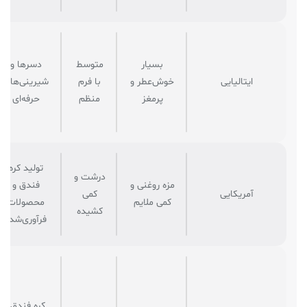
بسیار
متوسط
دسرها و
ایتالیایی
خوش‌عطر و
با فرم
شیرینی‌های
پرمغز
منظم
حرفه‌ای
تولید کره
درشت و
مزه روغنی و
فندق و
آمریکایی
کمی
کمی ملایم
محصولات
کشیده
فرآوری‌شده
کره فندق،