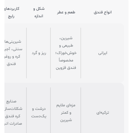
شکل و
کاربردهای
انواع فندق
طعم و عطر
اندازه
رایج
شیرین،
شیرینی‌های
طبیعی و
سنتی، آجیل،
ایرانی
خوش‌خوراک؛
ریز و گرد
کره و روغن
مخصوصاً
فندق
فندق قزوین
صنایع
مزه‌ای ملایم
درشت و
شکلات‌سازی،
ترکیه‌ای
و کمتر
یک‌دست
کره فندق و
شیرین
صادرات انبوه