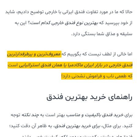
حالا که ما در مورد تفاوت فندق ایرانی با خارجی توضیح دادیم، شاید
از خود بپرسید که
بهترین نوع فندق خارجی کدام است
؟ این به
سلیقه و مذاق شما بستگی دارد.
اما خالی از لطف نیست که بگوییم که
معروف‌ترین و پرطرفدارترین
فندق خارجی در بازار ایران
ماکادمیا یا همان فندق استرالیایی
است
که طعمی ناب و فراموش نشدنی دارد!
راهنمای خرید بهترین فندق
برای
خرید فندق باکیفیت و مناسب
بهتر است به
چند نکته
توجه
کنید. برای مثال،
برای خرید بهترین فندق
، به ظاهر آن دقت کنید؛
فندق‌های
درشت، یکدست و بدون لکه
، کیفیت خوبی دارند.