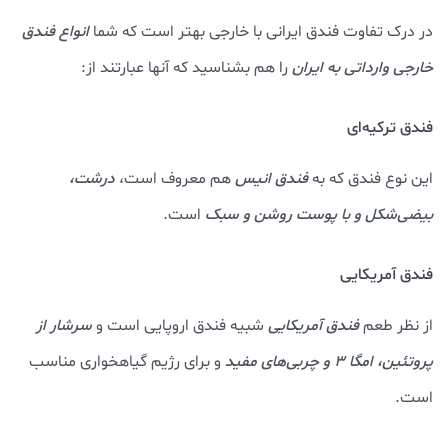
در درک تفاوت فندق ایرانی با خارجی بهتر است که شما
انواع فندق
خارجی وارداتی به ایران
را هم بشناسید که آنها عبارتند از:
فندق ترکیه‌ای
این نوع فندق که به
فندق انیس
هم معروف است،
درشت،
بیضی‌شکل و با پوست روشن و سبک
است.
فندق آمریکایی
از نظر طعم
فندق آمریکایی
شبیه فندق اروپایی است و
سرشار از
پروتئین، امگا ۳ و چربی‌های مفید
و برای رژیم گیاهخواری مناسب
است.