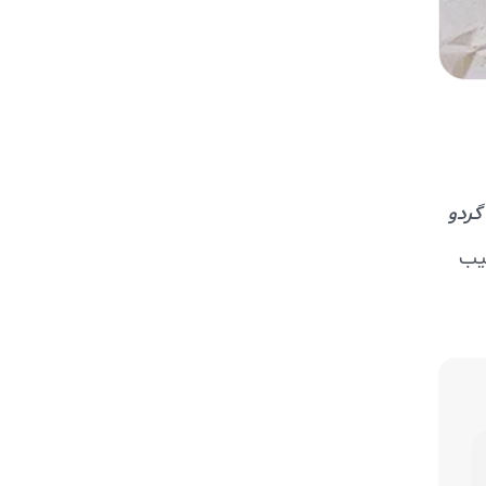
گردو
یب