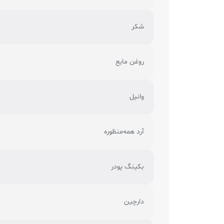
شکر
روغن مایع
وانیل
آرد همه‌منظوره
بکینگ پودر
دارچین