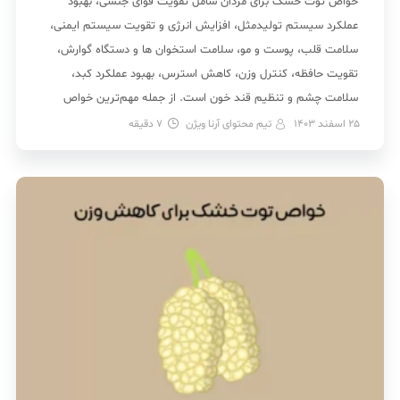
خواص توت خشک برای مردان شامل تقویت قوای جنسی، بهبود
عملکرد سیستم تولیدمثل، افزایش انرژی و تقویت سیستم ایمنی،
سلامت قلب، پوست و مو، سلامت استخوان ها و دستگاه گوارش،
تقویت حافظه، کنترل وزن، کاهش استرس، بهبود عملکرد کبد،
سلامت چشم و تنظیم قند خون است. از جمله مهم‌ترین خواص
توت خشک برای اسپرم مردان است […]
25 اسفند 1403
تیم محتوای آرنا ویژن
7
دقیقه