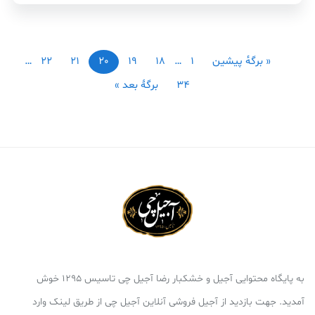
« برگه‌ٔ پیشین
1
…
18
19
20
21
22
…
34
برگهٔ بعد »
به پایگاه محتوایی آجیل و خشکبار رضا آجیل چی تاسیس 1295 خوش
آمدید. جهت بازدید از آجیل فروشی آنلاین آجیل چی از طریق لینک وارد