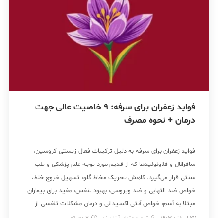
فواید زعفران برای سرفه: 9 خاصیت عالی جهت
درمان + نحوه مصرف
فواید زعفران برای سرفه به دلیل ترکیبات فعال زیستی کروسین،
سافرانال و فلاونوئیدها که از قدیم مورد توجه علم پزشکی و طب
سنتی قرار می‌گیرد. کاهش تحریک مخاط گلو، تسهیل خروج خلط،
خواص ضد التهابی و ضد ویروسی، بهبود تنفس، مفید برای بیماران
مبتلا به آسم، خواص آنتی اکسیدانی و درمان مشکلات تنفسی از
خواص […]
27 اسفند 1403
تیم محتوای آرنا ویژن
7
دقیقه