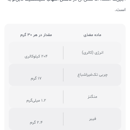
است.
ماده مغذی
مقدار در هر 30 گرم
انرژی (کالری)
204 کیلوکالری
چربی تک‌غیراشباع
17 گرم
منگنز
1.2 میلی‌گرم
فیبر
2.4 گرم