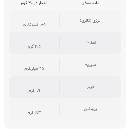
ماده مغذی
مقدار در 30 گرم
انرژی (کالری)
185 کیلوکالری
امگا-۳
2.5 گرم
منیزیم
45 میلی‌گرم
فیبر
1.9 گرم
پروتئین
4.3 گرم