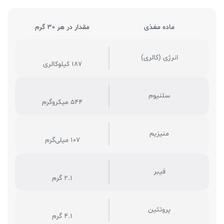
ماده مغذی
مقدار در هر 30 گرم
انرژی (کالری)
187 کیلوکالری
سلنیوم
544 میکروگرم
منیزیم
107 میلی‌گرم
فیبر
2.1 گرم
پروتئین
4.1 گرم