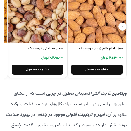
‹
›
مغز بادام خام زرین درجه یک
آجیل سلامتی درجه یک
پست
2,530,000 تومان
2,485,000 تومان
7,000
مشاهده محصول
مشاهده محصول
ویتامین E یک آنتی‌اکسیدان محلول در چربی
است که از غشای
سلول‌های ایمنی در برابر آسیب رادیکال‌های آزاد محافظت می‌کند.
علاوه بر آن،
فیبر و ترکیبات فنولی موجود در بادام
، در
بهبود سلامت
روده
نقش دارند؛ موضوعی که به‌طور غیرمستقیم بر
قدرت پاسخ