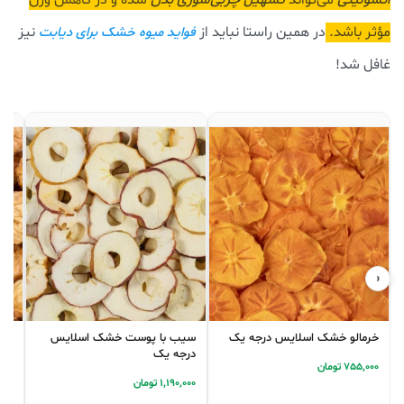
مؤثر باشد.
در همین راستا نباید از
نیز
فواید میوه خشک برای دیابت
غافل شد!
‹
›
خرمالو خشک اسلایس درجه یک
سیب با پوست خشک اسلایس
انجی
درجه یک
755,000 تومان
3,000
1,190,000 تومان