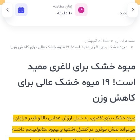
ازدید
زمان مطالعه
تاریخ ان
4,21 بازدید
10
دقیقه
22 اردیبهشت 1404
صفحه اصلی
»
مقالات آموزشی
» میوه خشک برای لاغری مفید است! 19 میوه خشک عالی برای کاهش وزن
میوه خشک برای لاغری مفید
است! 19 میوه خشک عالی برای
کاهش وزن
میوه خشک برای لاغری
، به دلیل
ارزش غذایی بالا و فیبر
فراوان،
می‌تواند نقش موثری در
کنترل اشتها و بهبود متابولیسم
داشته