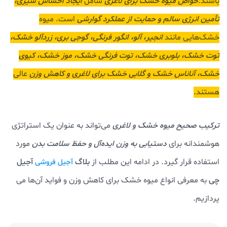
باشند.
خواص میوه خشک برای لاغری
شامل
ایجاد احساس سیری،
تأمین انرژی سالم و حمایت از عملکرد گوارشی
است. میوه
خشک‌هایی مانند
انجیر، آلو، انگور فرنگی، گوجی بری، زردآلو خشک،
توت خشک، بلوبری خشک، توت فرنگی خشک، موز خشک، کیوی
خشک، آناناس خشک و گلابی خشک برای لاغری و کاهش وزن
عالی
هستند.
ترکیب ص
حیح میوه خشک و لاغری
می‌تواند به عنوان یک استراتژی
هوشمندانه برای
دستیابی به وزن ایده‌آل و حفظ سلامت بدن
مورد
استفاده قرار گیرد. در ادامه این مطلب از
بلاگ
آجیل
آجیل فروشی
چی
به معرفی انواع میوه خشک برای کاهش وزن و فواید آن‌ها می
پردازیم.