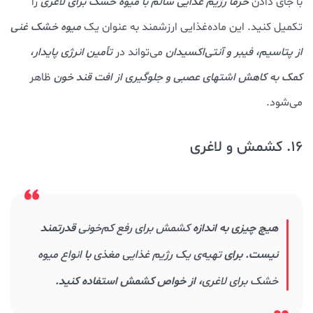
با جای دادن
خرما رژیم غذایی سالم با میوه خشک برای لاغری
را
تکمیل کنید. این ماده‌غذایی ارزشمند به عنوان یک
میوه خشک غنی
از پتاسیم، فیبر و آنتی‌اکسیدان
می‌تواند در
تأمین انرژی پایدار،
کمک به کاهش اشتهای عصبی و جلوگیری از افت قند خون
ظاهر
می‌شود.
16. کشمش و لاغری
هیچ چیزی به اندازه
کشمش برای رفع کم‌خونی
قدرتمند
نیست. برای
تهیه‌ی یک رژیم غذایی مغذی
با
انواع میوه
خشک برای لاغری
، از خواص کشمش استفاده کنید.