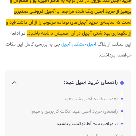
خرید آجیل عید نوروز
، در کنار توجه به
ظاهر آجیل، بو و طعم
آن و
پرهیز از خرید آجیل رنگ شده
مراجعه به
آجیل فروشی معتبری
است که سابقه‌ی خرید آجیل‌های بوداده مرغوب را از آن داشته‌اید و
از
نگهداری بهداشتی آجیل
در آن اطمینان داشته باشید.
در ادامه
این مطلب از بلاگ
چی به بررسی کامل این نکات
آجیل خشکبار آجیل
خواهیم پرداخت.
راهنمای خرید آجیل عید:
اهمیت خرید آجیل شب عید
راهنمای خرید آجیل عید: نکات کاربردی و مهم!
1. مراقب سم آفلاتوکسین باشید