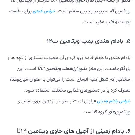
فندق از جمله
آجیل های حاوی ویتامین b12
سرشار از
ویتامین E،
ویتامین B، منیزیم و چربی‌ سالم
است.
برای
سلامت
خواص فندق
پوست و قلب
مفید است.
5. بادام هندی بمب ویتامین ب12
بادام هندی با طعم خامه‌ای و کره‌ای آن محبوب بسیاری از بچه ها و
بزرگترهاست. این مغز
منبع ارزشمند ویتامین B12
است. این
خشکبار که شکل کلیه‌ انسان است را می‌توان به عنوان میان‌وعده
مصرف کرد یا در دستورهای غذایی مختلف استفاده نمود.
فراوان است و سرشار از
آهن، روی، مس و
خواص بادام هندی
ویتامین‌های گروه B
است.
6. بادام زمینی از آجیل های حاوی ویتامین b12