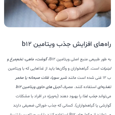
راه‌های افزایش جذب ویتامین b12
به طور طبیعی منبع اصلی ویتامین B12،
گوشت، ماهی، تخم‌مرغ و
لبنیات
است. گیاهخواران و وگان‌ها باید از غذاهایی که با ویتامین
ب 12 غنی شده است مانند
شیر سویا، غلات صبحانه یا مخمر
تغذیه‌ای
استفاده کنند. مصرف
آجیل های حاوی ویتامین b12
می‌تواند
جذب غذا
را بهبود دهند (به‌ویژه در افراد با مشکلات
گوارشی یا گیاهخواران). کسانی که جذب خوراکی ضعیفی دارند
می‌توانند از مکمل‌های B12 استفاده کنند یا این ویتامین را تزریق