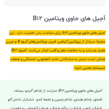
آجیل های حاوی ویتامین B12
آجیل های حاوی ویتامین b12
برای سلامت بدن اهمیت دارد. این
مغزها سرشار از
پروتئین گیاهی، فیبر، ویتامین‌های گروه B و چربی‌
مفید
هستند و به
سلامت مغز و قلب
کمک می‌کنند.
کمبود B12
ممکن است منجر به مشکلاتی مانند
کم‌خونی، خستگی و ضعف
سیستم عصبی
شود.
آجیل‌ های حاوی ویتامین B12
عبارتند از
بادام، گردو، پسته،
فندق، بادام هندی، بادام زمینی و تخمه کدو
. خشکبار شامل
آلو
خشک، انجیر خشک، زردآلو خشک، خرما و کشمش
به
تقویت