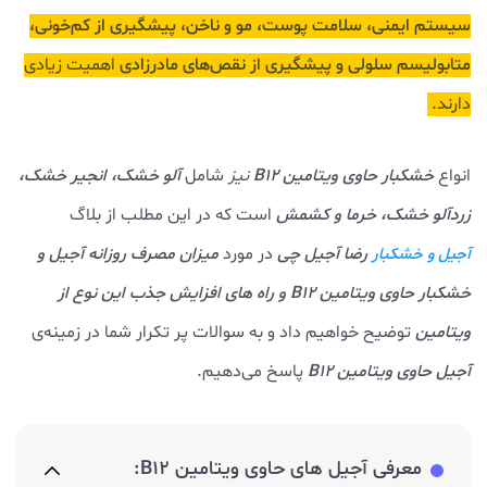
سیستم ایمنی، سلامت پوست، مو و ناخن، پیشگیری از کم‌خونی،
متابولیسم سلولی و پیشگیری از نقص‌های مادرزادی
اهمیت زیادی
دارند.
انواع
خشکبار حاوی ویتامین B12
نیز
شامل
آلو خشک، انجیر خشک،
زردآلو خشک، خرما و کشمش
است که در این مطلب از بلاگ
رضا آجیل چی
در مورد
میزان مصرف روزانه آجیل و
آجیل و خشکبار
خشکبار حاوی ویتامین B12 و راه های افزایش جذب این نوع از
ویتامین
توضیح خواهیم داد و به سوالات پر تکرار شما در زمینه‌ی
آجیل حاوی ویتامین B12
پاسخ می‌دهیم.
معرفی آجیل های حاوی ویتامین B12: