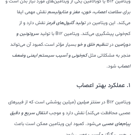
ویتامین B12 یا کوبالامین یکی از ویتامین‌های مورد نیاز بدن است و
برای
سلامت اعصاب، خون، مغز و متابولیسم
نقش مهمی ایفا
می‌کند. این ویتامین در
تولید گلبول‌های قرمز
نقش دارد و از
کم‌خونی پیشگیری می‌کند. ویتامین B12 با تولید
سروتونین و
دوپامین
در
تنظیم خلق و خو
بسیار مؤثر است.کمبود آن می‌تواند
منجر به مشکلاتی مثل
کم‌خونی و آسیب سیستم ایمنی وضعف
اعصاب
شود.
1. عملکرد بهتر اعصاب
ویتامین B12 در
سنتز میلین
(میلین پوششی است که از فیبرهای
عصبی محافظت می‌کند) نقش دارد و موجب
انتقال سریع و دقیق
پیام‌های عصبی
می‌شود. کمبود این ویتامین ممکن است باعث
بی‌حسی، گزگز و آسیب عصبی
شود.