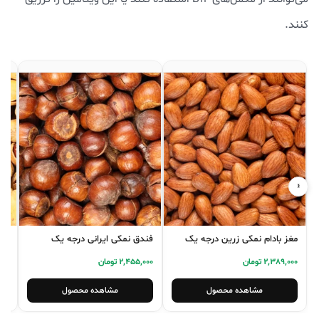
کنند.
‹
›
مغز بادام نمکی زرین درجه یک
فندق نمکی ایرانی درجه یک
پس
2,389,000 تومان
2,455,000 تومان
,000
مشاهده محصول
مشاهده محصول