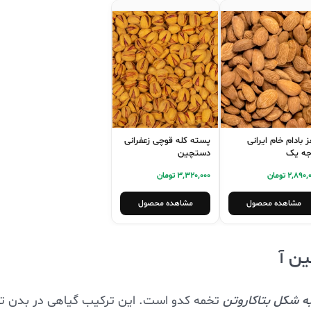
 بادام خام ایرانی
پسته کله قوچی زعفرانی
جه یک
دستچین
2,890 تومان
3,320,000 تومان
مشاهده محصول
مشاهده محصول
ه شکل بتاکاروتن
تخمه کدو است. این ترکیب گیاهی در بدن ت