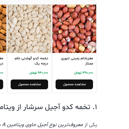
‹
›
مغزبادام زمینی تنوری
تخمه کدو گوشتی خام
مغز
ممتاز
درجه یک
در
390,000 تومان
940,000 تومان
,000
مشاهده محصول
مشاهده محصول
1. تخمه کدو آجیل سرشار از ویتامین آ
یکی از
معروف‌ترین نوع آجیل حاوی ویتامین A
ب