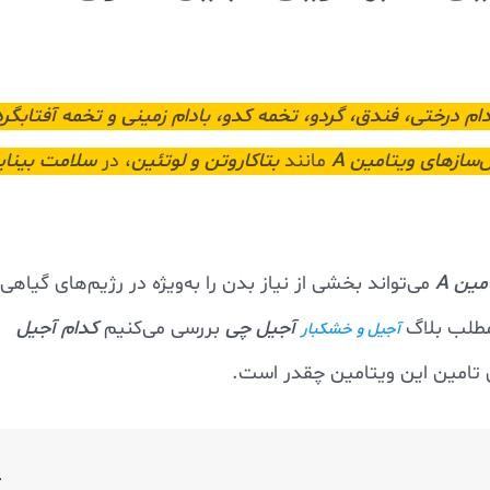
ام درختی، فندق، گردو، تخمه کدو، بادام زمینی و تخمه آفتابگر
سازهای ویتامین A
مانند
بتاکاروتن و لوتئین
، در
سلامت بینای
ین A
می‌تواند بخشی از نیاز بدن را به‌ویژه در رژیم‌های گیاهی 
مطلب بلاگ
آجیل چی
بررسی می‌کنیم
کدام آجیل
آجیل و خشکبار
 تامین این ویتامین چقدر است.