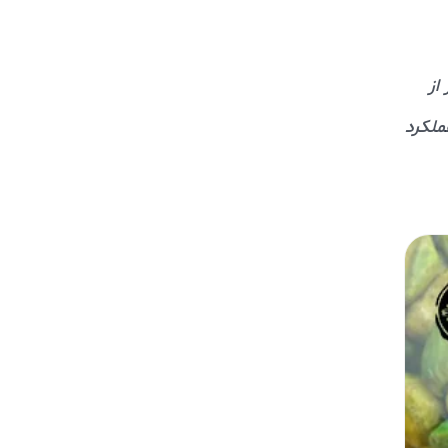
از
ملکرد